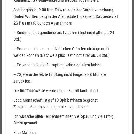
Konstanz, TSV Grünwinkel und Heubach
qualifiziert.
Spielbeginn ist
9.00 Uhr
. Es wird nach der Coronaverordnung
Baden Württemberg in der Alarmstufe II gespielt. Das bedeutet
2G Plus
mit folgenden Ausnahmen:
– Kinder und Jugendliche bis 17 Jahre (Test nicht älter als 24
Std.)
– Personen, die aus medizinischen Gründen nicht geimpft
werden können (Nachweis plus Test nicht älter als 24 Std.)
– Personen, die die 3. Impfung schon erhalten haben
– 2G, wenn die letzte Impfung nicht länger als 6 Monate
zurückliegt
Die
Impfnachweise
werden beim Eintritt kontrolliert.
Jede Mannschaft ist auf
10 Spieler*innen
begrenzt,
Zuschauer*innen sind leider nicht zugelassen.
Ich wünsche allen Teilnehmer*innen viel Spaß und viel Erfolg.
Bleibt gesund!
Euer Matthias