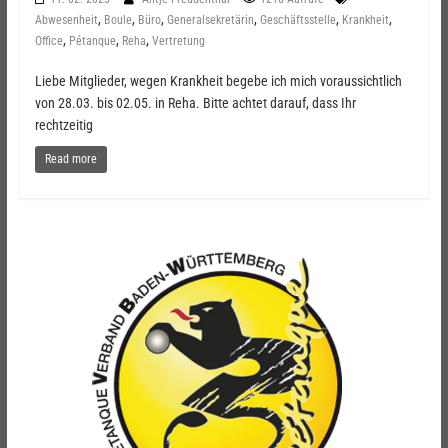
,
,
,
,
,
,
Abwesenheit
Boule
Büro
Generalsekretärin
Geschäftsstelle
Krankheit
,
,
,
Office
Pétanque
Reha
Vertretung
Liebe Mitglieder, wegen Krankheit begebe ich mich voraussichtlich
von 28.03. bis 02.05. in Reha. Bitte achtet darauf, dass Ihr
rechtzeitig
Read more