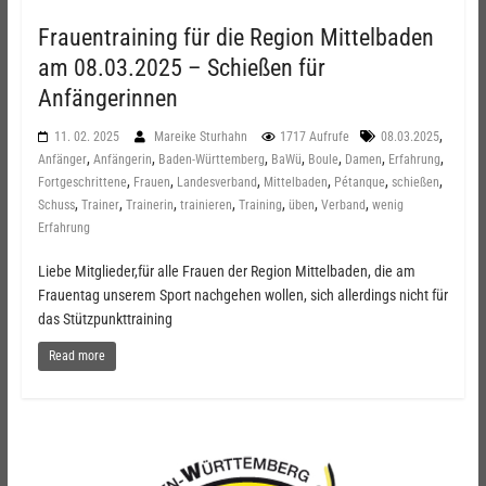
Frauentraining für die Region Mittelbaden
am 08.03.2025 – Schießen für
Anfängerinnen
,
11. 02. 2025
Mareike Sturhahn
1717 Aufrufe
08.03.2025
,
,
,
,
,
,
,
Anfänger
Anfängerin
Baden-Württemberg
BaWü
Boule
Damen
Erfahrung
,
,
,
,
,
,
Fortgeschrittene
Frauen
Landesverband
Mittelbaden
Pétanque
schießen
,
,
,
,
,
,
,
Schuss
Trainer
Trainerin
trainieren
Training
üben
Verband
wenig
Erfahrung
Liebe Mitglieder,für alle Frauen der Region Mittelbaden, die am
Frauentag unserem Sport nachgehen wollen, sich allerdings nicht für
das Stützpunkttraining
Read more