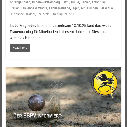
,
,
,
,
,
,
Anfängerinnen
Baden-Württemberg
BaWü
Boule
Damen
Erfahrung
,
,
,
,
,
,
Frauen
Frauenbeauftragte
Landesverband
legen
Mittelbaden
Pétanque
,
,
,
,
Stutensee
Trainer
Trainerin
Training
Wilde 13
Liebe Mitglieder, liebe Interessierte,am 18.10.25 fand das zweite
Frauentraining für Mittelbaden in diesem Jahr statt. Diesesmal
waren es leider nur
Read more