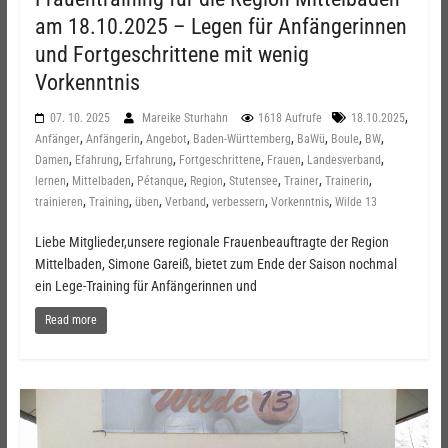
am 18.10.2025 – Legen für Anfängerinnen
und Fortgeschrittene mit wenig
Vorkenntnis
,
07. 10. 2025
Mareike Sturhahn
1618 Aufrufe
18.10.2025
,
,
,
,
,
,
,
Anfänger
Anfängerin
Angebot
Baden-Württemberg
BaWü
Boule
BW
,
,
,
,
,
,
Damen
Efahrung
Erfahrung
Fortgeschrittene
Frauen
Landesverband
,
,
,
,
,
,
,
lernen
Mittelbaden
Pétanque
Region
Stutensee
Trainer
Trainerin
,
,
,
,
,
,
trainieren
Training
üben
Verband
verbessern
Vorkenntnis
Wilde 13
Liebe Mitglieder,unsere regionale Frauenbeauftragte der Region
Mittelbaden, Simone Gareiß, bietet zum Ende der Saison nochmal
ein Lege-Training für Anfängerinnen und
Read more