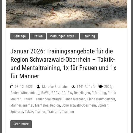
Beiträge
Frauen
Meldungen aktuell
Training
Januar 2026: Trainingsangebote für die
Region Schwarzwald-Oberrhein – Taktik-
und Mentaltraining, 1x für Frauen und 1x
für Männer
,
08. 12. 2025
Mareike Sturhahn
1441 Aufrufe
2026
,
,
,
,
,
,
,
Baden-Württemberg
BaWü
BBPV
BC
BW
Denzlingen
Erfahrung
Frank
,
,
,
,
,
Maurer
Frauen
Frauenbeauftragte
Landesverband
Liane Baumgartner
,
,
,
,
,
,
Männer
mental
Mentales
Region
Schwarzwald-Oberrhein
Spieler
,
,
,
,
Spielerin
Taktik
Trainer
Trainerin
Training
Read more