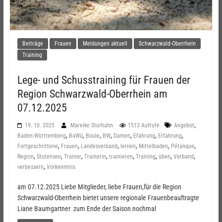
Beiträge
Frauen
Meldungen aktuell
Schwarzwald-Oberrhein
Training
Lege- und Schusstraining für Frauen der
Region Schwarzwald-Oberrhein am
07.12.2025
,
19. 10. 2025
Mareike Sturhahn
1513 Aufrufe
Angebot
,
,
,
,
,
,
,
Baden-Württemberg
BaWü
Boule
BW
Damen
Efahrung
Erfahrung
,
,
,
,
,
,
Fortgeschrittene
Frauen
Landesverband
lernen
Mittelbaden
Pétanque
,
,
,
,
,
,
,
,
Region
Stutensee
Trainer
Trainerin
trainieren
Training
üben
Verband
,
verbessern
Vorkenntnis
am 07.12.2025 Liebe Mitglieder, liebe Frauen,für die Region
Schwarzwald-Oberrhein bietet unsere regionale Frauenbeauftragte
Liane Baumgartner zum Ende der Saison nochmal