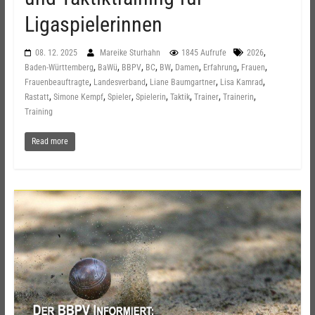
Ligaspielerinnen
,
08. 12. 2025
Mareike Sturhahn
1845 Aufrufe
2026
,
,
,
,
,
,
,
,
Baden-Württemberg
BaWü
BBPV
BC
BW
Damen
Erfahrung
Frauen
,
,
,
,
Frauenbeauftragte
Landesverband
Liane Baumgartner
Lisa Kamrad
,
,
,
,
,
,
,
Rastatt
Simone Kempf
Spieler
Spielerin
Taktik
Trainer
Trainerin
Training
Read more