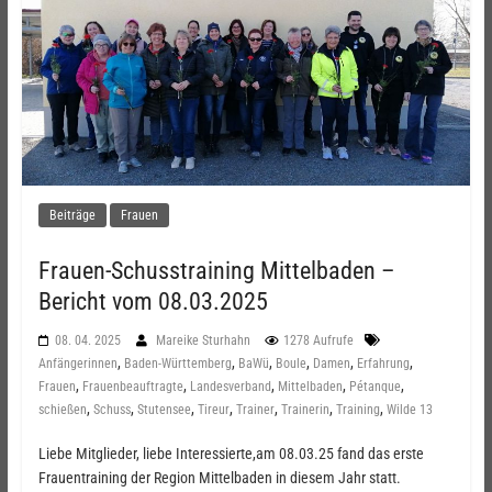
Beiträge
Frauen
Frauen-Schusstraining Mittelbaden –
Bericht vom 08.03.2025
08. 04. 2025
Mareike Sturhahn
1278 Aufrufe
,
,
,
,
,
,
Anfängerinnen
Baden-Württemberg
BaWü
Boule
Damen
Erfahrung
,
,
,
,
,
Frauen
Frauenbeauftragte
Landesverband
Mittelbaden
Pétanque
,
,
,
,
,
,
,
schießen
Schuss
Stutensee
Tireur
Trainer
Trainerin
Training
Wilde 13
Liebe Mitglieder, liebe Interessierte,am 08.03.25 fand das erste
Frauentraining der Region Mittelbaden in diesem Jahr statt.