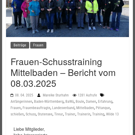
Beiträge
Frauen
Frauen-Schusstraining
Mittelbaden – Bericht vom
08.03.2025
08. 04. 2025
Mareike Sturhahn
1281 Aufrufe
,
,
,
,
,
,
Anfängerinnen
Baden-Württemberg
BaWü
Boule
Damen
Erfahrung
,
,
,
,
,
Frauen
Frauenbeauftragte
Landesverband
Mittelbaden
Pétanque
,
,
,
,
,
,
,
schießen
Schuss
Stutensee
Tireur
Trainer
Trainerin
Training
Wilde 13
Liebe Mitglieder,