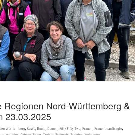
ie Regionen Nord-Württemberg &
m 23.03.2025
,
,
,
,
,
,
,
den-Württemberg
BaWü
Boule
Damen
Fifty-Fifty Two
Frauen
Frauenbeauftragte
,
,
,
,
,
,
,