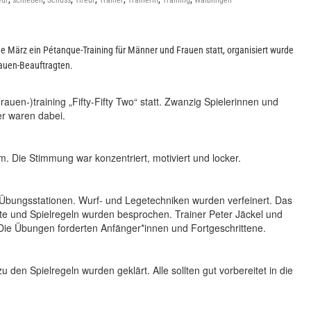
eur
schießen
Schuss
Tireur
Trainer
Trainerin
Training
Waiblingen
 März ein Pétanque-Training für Männer und Frauen statt, organisiert wurde
rauen-Beauftragten.
uen-)training „Fifty-Fifty Two“ statt. Zwanzig Spielerinnen und
r waren dabei.
 Die Stimmung war konzentriert, motiviert und locker.
Übungsstationen. Wurf- und Legetechniken wurden verfeinert. Das
nte und Spielregeln wurden besprochen. Trainer Peter Jäckel und
Die Übungen forderten Anfänger*innen und Fortgeschrittene.
 den Spielregeln wurden geklärt. Alle sollten gut vorbereitet in die