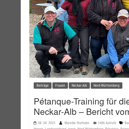
Beiträge
Frauen
Neckar-Alb
Nord-Württemberg
Pétanque-Training für d
Neckar-Alb – Bericht vo
08. 04. 2025
Mareike Sturhahn
1686 Aufrufe
Ba
,
,
,
,
,