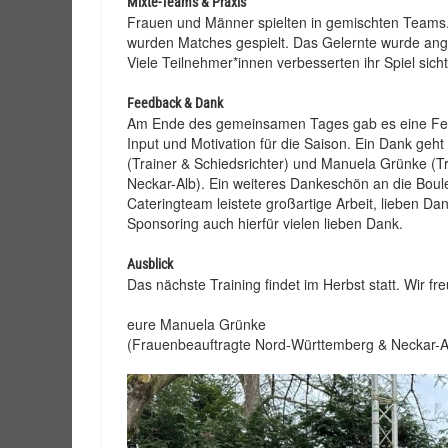
Mixte-Teams & Praxis
Frauen und Männer spielten in gemischten Teams.
wurden Matches gespielt. Das Gelernte wurde ange
Viele Teilnehmer*innen verbesserten ihr Spiel sicht
Feedback & Dank
Am Ende des gemeinsamen Tages gab es eine Feedb
Input und Motivation für die Saison. Ein Dank geh
(Trainer & Schiedsrichter) und Manuela Grünke (
Neckar-Alb). Ein weiteres Dankeschön an die Boul
Cateringteam leistete großartige Arbeit, lieben Da
Sponsoring auch hierfür vielen lieben Dank.
Ausblick
Das nächste Training findet im Herbst statt. Wir f
eure Manuela Grünke
(Frauenbeauftragte Nord-Württemberg & Neckar-A