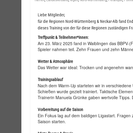
Herren
Landesverband
legen
Nord-Württemberg
Pétanque
Point
Liebe Mitglieder,
für die Regionen Nord-Württemberg & Neckar-Alb fand Ende
dieses Training von der für diese Regionen zuständigen F
:
Treffpunkt & Teilnehmer*innen
Am 23. März 2025 fand in Waiblingen das BBPV-(Fra
Spieler nahmen teil. Zehn Frauen und zehn Männe
Wetter & Atmosphäre
Das Wetter war ideal: Trocken und angenehm warm.
Trainingsablauf
Nach dem Warm-Up starteten wir in verschiedene 
Schießen wurde gezielt trainiert. Taktische Eleme
Trainerin Manuela Grünke gaben wertvolle Tipps. 
Vorbereitung auf die Saison
Ein Fokus lag auf dem baldigen Ligastart. Fragen zu
Saison starten.