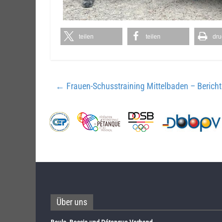
teilen
teilen
dru
←
Frauen-Schusstraining Mittelbaden – Berich
Über uns