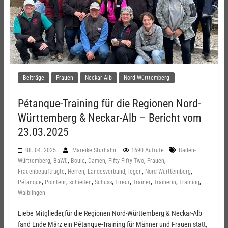
Beiträge
Frauen
Neckar-Alb
Nord-Württemberg
Pétanque-Training für die Regionen Nord-
Württemberg & Neckar-Alb – Bericht vom
23.03.2025
08. 04. 2025
Mareike Sturhahn
1690 Aufrufe
Baden-
,
,
,
,
,
,
Württemberg
BaWü
Boule
Damen
Fifty-Fifty Two
Frauen
,
,
,
,
,
Frauenbeauftragte
Herren
Landesverband
legen
Nord-Württemberg
,
,
,
,
,
,
,
,
Pétanque
Pointeur
schießen
Schuss
Tireur
Trainer
Trainerin
Training
Waiblingen
Liebe Mitglieder,für die Regionen Nord-Württemberg & Neckar-Alb
fand Ende März ein Pétanque-Training für Männer und Frauen statt,