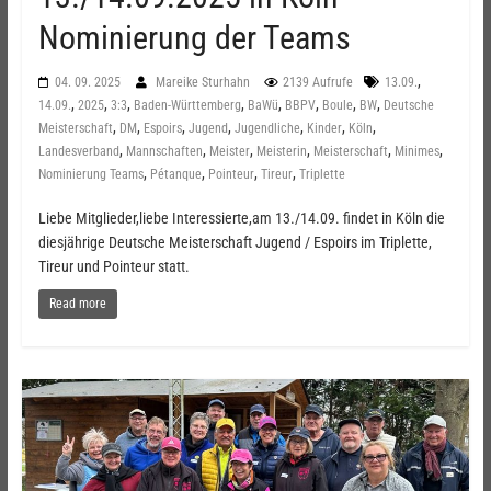
Nominierung der Teams
,
04. 09. 2025
Mareike Sturhahn
2139 Aufrufe
13.09.
,
,
,
,
,
,
,
,
14.09.
2025
3:3
Baden-Württemberg
BaWü
BBPV
Boule
BW
Deutsche
,
,
,
,
,
,
,
Meisterschaft
DM
Espoirs
Jugend
Jugendliche
Kinder
Köln
,
,
,
,
,
,
Landesverband
Mannschaften
Meister
Meisterin
Meisterschaft
Minimes
,
,
,
,
Nominierung Teams
Pétanque
Pointeur
Tireur
Triplette
Liebe Mitglieder,liebe Interessierte,am 13./14.09. findet in Köln die
diesjährige Deutsche Meisterschaft Jugend / Espoirs im Triplette,
Tireur und Pointeur statt.
Read more