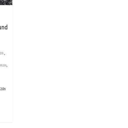
 und
,
09.
,
,
Köln
Köln