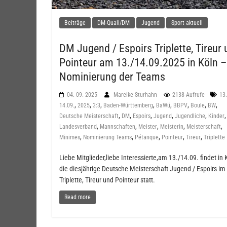
Beiträge
DM-Quali/DM
Jugend
Sport aktuell
DM Jugend / Espoirs Triplette, Tireur
Pointeur am 13./14.09.2025 in Köln –
Nominierung der Teams
04. 09. 2025
Mareike Sturhahn
2138 Aufrufe
13.
,
,
,
,
,
,
,
,
14.09.
2025
3:3
Baden-Württemberg
BaWü
BBPV
Boule
BW
,
,
,
,
,
Deutsche Meisterschaft
DM
Espoirs
Jugend
Jugendliche
Kinder
,
,
,
,
,
Landesverband
Mannschaften
Meister
Meisterin
Meisterschaft
,
,
,
,
,
Minimes
Nominierung Teams
Pétanque
Pointeur
Tireur
Triplette
Liebe Mitglieder,liebe Interessierte,am 13./14.09. findet in 
die diesjährige Deutsche Meisterschaft Jugend / Espoirs im
Triplette, Tireur und Pointeur statt.
Read more