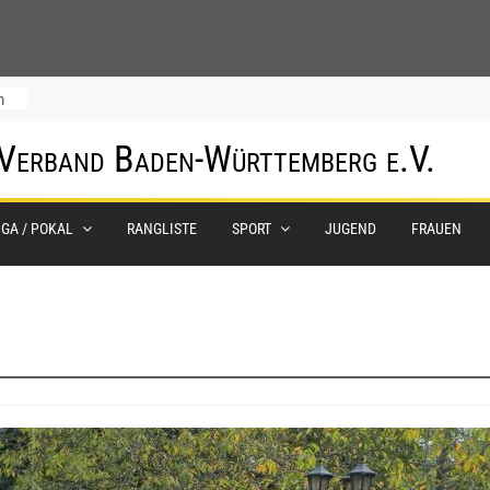
m
 Verband Baden-Württemberg e.V.
IGA / POKAL
RANGLISTE
SPORT
JUGEND
FRAUEN
0.