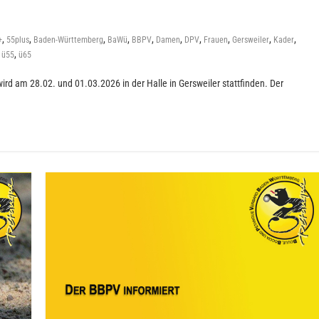
,
,
,
,
,
,
,
,
,
,
+
55plus
Baden-Württemberg
BaWü
BBPV
Damen
DPV
Frauen
Gersweiler
Kader
,
,
ü55
ü65
ird am 28.02. und 01.03.2026 in der Halle in Gersweiler stattfinden. Der