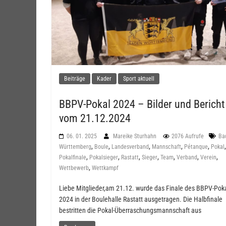
Beiträge
Kader
Sport aktuell
BBPV-Pokal 2024 – Bilder und Bericht
vom 21.12.2024
06. 01. 2025
Mareike Sturhahn
2076 Aufrufe
Ba
,
,
,
,
,
,
Württemberg
Boule
Landesverband
Mannschaft
Pétanque
Pokal
,
,
,
,
,
,
,
Pokalfinale
Pokalsieger
Rastatt
Sieger
Team
Verband
Verein
,
Wettbewerb
Wettkampf
Liebe Mitglieder,am 21.12. wurde das Finale des BBPV-Pok
2024 in der Boulehalle Rastatt ausgetragen. Die Halbfinale
bestritten die Pokal-Überraschungsmannschaft aus