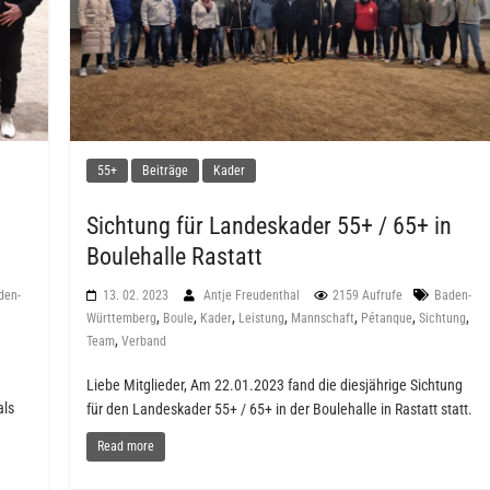
55+
Beiträge
Kader
Sichtung für Landeskader 55+ / 65+ in
Boulehalle Rastatt
den-
13. 02. 2023
Antje Freudenthal
2159 Aufrufe
Baden-
,
,
,
,
,
,
,
Württemberg
Boule
Kader
Leistung
Mannschaft
Pétanque
Sichtung
,
Team
Verband
Liebe Mitglieder, Am 22.01.2023 fand die diesjährige Sichtung
als
für den Landeskader 55+ / 65+ in der Boulehalle in Rastatt statt.
Read more