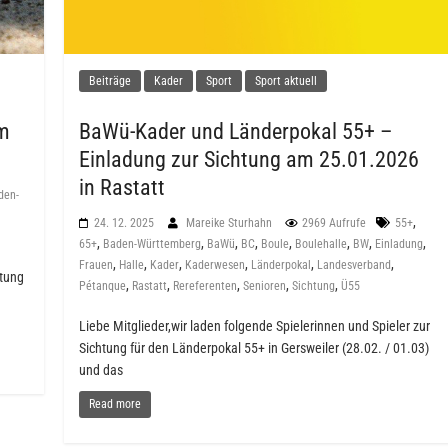
Beiträge
Kader
Sport
Sport aktuell
om
BaWü-Kader und Länderpokal 55+ –
Einladung zur Sichtung am 25.01.2026
in Rastatt
den-
,
24. 12. 2025
Mareike Sturhahn
2969 Aufrufe
55+
,
,
,
,
,
,
,
,
65+
Baden-Württemberg
BaWü
BC
Boule
Boulehalle
BW
Einladung
,
,
,
,
,
,
Frauen
Halle
Kader
Kaderwesen
Länderpokal
Landesverband
htung
,
,
,
,
,
Pétanque
Rastatt
Rereferenten
Senioren
Sichtung
Ü55
Liebe Mitglieder,wir laden folgende Spielerinnen und Spieler zur
Sichtung für den Länderpokal 55+ in Gersweiler (28.02. / 01.03)
und das
Read more