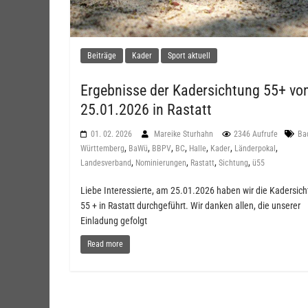
Beiträge
Kader
Sport aktuell
Ergebnisse der Kadersichtung 55+ v
25.01.2026 in Rastatt
01. 02. 2026
Mareike Sturhahn
2346 Aufrufe
Ba
,
,
,
,
,
,
,
Württemberg
BaWü
BBPV
BC
Halle
Kader
Länderpokal
,
,
,
,
Landesverband
Nominierungen
Rastatt
Sichtung
ü55
Liebe Interessierte, am 25.01.2026 haben wir die Kadersic
55 + in Rastatt durchgeführt. Wir danken allen, die unserer
Einladung gefolgt
Read more