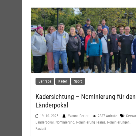
Beiträge
Kader
Sport
Kadersichtung – Nominierung für den
Länderpokal
19. 10. 2025
Yvonne Retter
2887 Aufrufe
Gerswe
,
,
,
,
Länderpokal
Nominierung
Nominierung Teams
Nominierungen
Rastatt