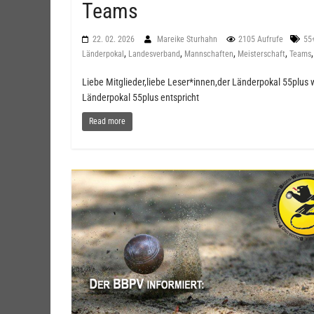
Teams
22. 02. 2026
Mareike Sturhahn
2105 Aufrufe
55
,
,
,
,
Länderpokal
Landesverband
Mannschaften
Meisterschaft
Teams
Liebe Mitglieder,liebe Leser*innen,der Länderpokal 55plus w
Länderpokal 55plus entspricht
Read more