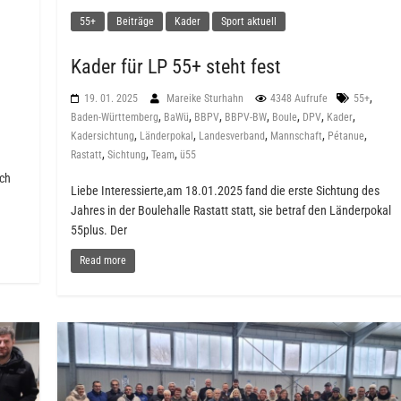
55+
Beiträge
Kader
Sport aktuell
Kader für LP 55+ steht fest
,
19. 01. 2025
Mareike Sturhahn
4348 Aufrufe
55+
,
,
,
,
,
,
,
Baden-Württemberg
BaWü
BBPV
BBPV-BW
Boule
DPV
Kader
,
,
,
,
,
Kadersichtung
Länderpokal
Landesverband
Mannschaft
Pétanue
,
,
,
Rastatt
Sichtung
Team
ü55
uch
Liebe Interessierte,am 18.01.2025 fand die erste Sichtung des
Jahres in der Boulehalle Rastatt statt, sie betraf den Länderpokal
55plus. Der
Read more