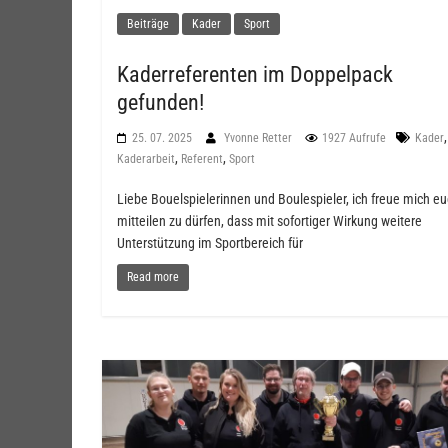
Beiträge
Kader
Sport
Kaderreferenten im Doppelpack
gefunden!
,
25. 07. 2025
Yvonne Retter
1927 Aufrufe
Kader
,
,
Kaderarbeit
Referent
Sport
Liebe Bouelspielerinnen und Boulespieler, ich freue mich e
mitteilen zu dürfen, dass mit sofortiger Wirkung weitere
Unterstützung im Sportbereich für
Read more