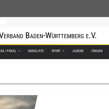
hof
 Verband Baden-Württemberg e.V.
IGA / POKAL
RANGLISTE
SPORT
JUGEND
FRAUEN
um