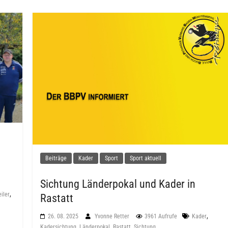
Beiträge
Kader
Sport
Sport aktuell
Sichtung Länderpokal und Kader in
,
iler
Rastatt
,
26. 08. 2025
Yvonne Retter
3961 Aufrufe
Kader
,
,
,
Kadersichtung
Länderpokal
Rastatt
Sichtung