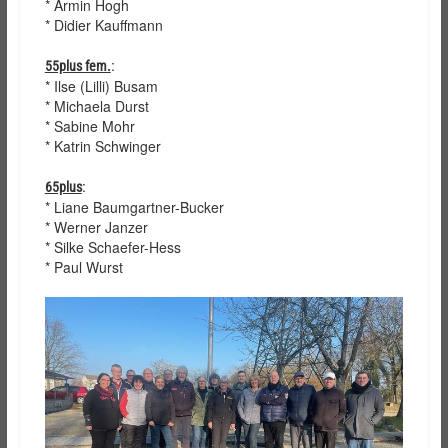
* Armin Hogh
* Didier Kauffmann
:
55plus fem.
* Ilse (Lilli) Busam
* Michaela Durst
* Sabine Mohr
* Katrin Schwinger
:
65plus
* Liane Baumgartner-Bucker
* Werner Janzer
* Silke Schaefer-Hess
* Paul Wurst