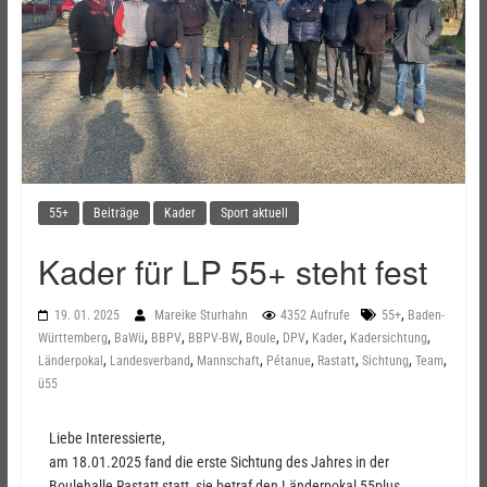
55+
Beiträge
Kader
Sport aktuell
Kader für LP 55+ steht fest
,
19. 01. 2025
Mareike Sturhahn
4352 Aufrufe
55+
Baden-
,
,
,
,
,
,
,
,
Württemberg
BaWü
BBPV
BBPV-BW
Boule
DPV
Kader
Kadersichtung
,
,
,
,
,
,
,
Länderpokal
Landesverband
Mannschaft
Pétanue
Rastatt
Sichtung
Team
ü55
Liebe Interessierte,
am 18.01.2025 fand die erste Sichtung des Jahres in der
Boulehalle Rastatt statt, sie betraf den Länderpokal 55plus.