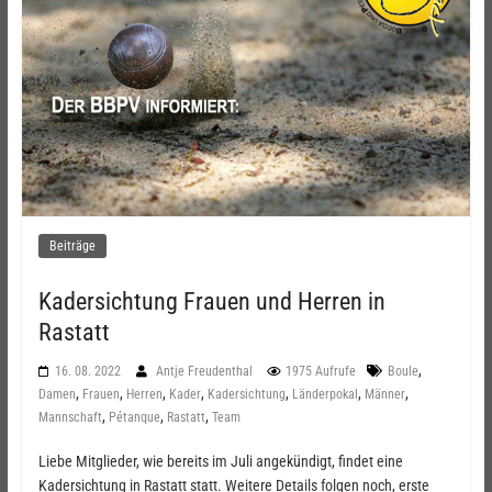
Beiträge
Kadersichtung Frauen und Herren in
Rastatt
,
16. 08. 2022
Antje Freudenthal
1975 Aufrufe
Boule
,
,
,
,
,
,
,
Damen
Frauen
Herren
Kader
Kadersichtung
Länderpokal
Männer
,
,
,
Mannschaft
Pétanque
Rastatt
Team
Liebe Mitglieder, wie bereits im Juli angekündigt, findet eine
Kadersichtung in Rastatt statt. Weitere Details folgen noch, erste