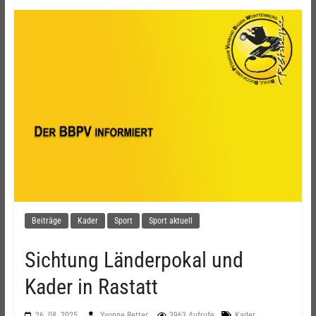
Beiträge
Kader
Sport
Sport aktuell
Sichtung Länderpokal und
Kader in Rastatt
,
26. 08. 2025
Yvonne Retter
3963 Aufrufe
Kader