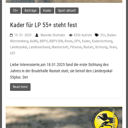
55+
Beiträge
Kader
Sport aktuell
Kader für LP 55+ steht fest
,
19. 01. 2025
Mareike Sturhahn
4350 Aufrufe
55+
Baden-
,
,
,
,
,
,
,
,
Württemberg
BaWü
BBPV
BBPV-BW
Boule
DPV
Kader
Kadersichtung
,
,
,
,
,
,
,
Länderpokal
Landesverband
Mannschaft
Pétanue
Rastatt
Sichtung
Team
ü55
Liebe Interessierte,am 18.01.2025 fand die erste Sichtung des
Jahres in der Boulehalle Rastatt statt, sie betraf den Länderpokal
55plus. Der
Read more