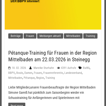
Beiträge
Frauen
Meldungen aktuell
Mittelbaden
Training
Pétanque-Training für Frauen in der Region
Mittelbaden am 22.03.2026 in Steinegg
,
18. 02. 2026
Mareike Sturhahn
4391 Aufrufe
BaWü
,
,
,
,
,
,
BBPV
Boule
Damen
Frauen
Frauenreferentin
Landesverband
,
,
,
Mittelbaden
Pétanque
Region
Training
Liebe Mitglieder,unsere Frauenbeauftragte der Region Mittelbaden
Simone Gareiß hat pünktlich zum Saisonbeginn wieder ein
Schusstraining für Anfängerinnen und Spielerinnen mit
Read more