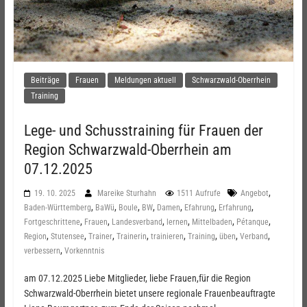
Beiträge
Frauen
Meldungen aktuell
Schwarzwald-Oberrhein
Training
Lege- und Schusstraining für Frauen der
Region Schwarzwald-Oberrhein am
07.12.2025
,
19. 10. 2025
Mareike Sturhahn
1511 Aufrufe
Angebot
,
,
,
,
,
,
,
Baden-Württemberg
BaWü
Boule
BW
Damen
Efahrung
Erfahrung
,
,
,
,
,
,
Fortgeschrittene
Frauen
Landesverband
lernen
Mittelbaden
Pétanque
,
,
,
,
,
,
,
,
Region
Stutensee
Trainer
Trainerin
trainieren
Training
üben
Verband
,
verbessern
Vorkenntnis
am 07.12.2025 Liebe Mitglieder, liebe Frauen,für die Region
Schwarzwald-Oberrhein bietet unsere regionale Frauenbeauftragte