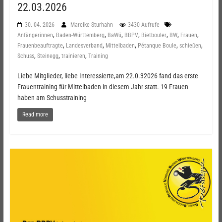
22.03.2026
30. 04. 2026
Mareike Sturhahn
3430 Aufrufe
,
,
,
,
,
,
,
Anfängerinnen
Baden-Württemberg
BaWü
BBPV
Bietbouler
BW
Frauen
,
,
,
,
,
Frauenbeauftragte
Landesverband
Mittelbaden
Pétanque Boule
schießen
,
,
,
Schuss
Steinegg
trainieren
Training
Liebe Mitglieder, liebe Interessierte,am 22.0.32026 fand das erste
Frauentraining für Mittelbaden in diesem Jahr statt. 19 Frauen
haben am Schusstraining
Read more