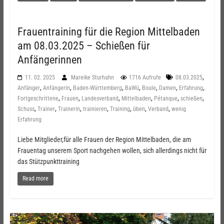
Frauentraining für die Region Mittelbaden
am 08.03.2025 – Schießen für
Anfängerinnen
,
11. 02. 2025
Mareike Sturhahn
1716 Aufrufe
08.03.2025
,
,
,
,
,
,
,
Anfänger
Anfängerin
Baden-Württemberg
BaWü
Boule
Damen
Erfahrung
,
,
,
,
,
,
Fortgeschrittene
Frauen
Landesverband
Mittelbaden
Pétanque
schießen
,
,
,
,
,
,
,
Schuss
Trainer
Trainerin
trainieren
Training
üben
Verband
wenig
Erfahrung
Liebe Mitglieder,für alle Frauen der Region Mittelbaden, die am
Frauentag unserem Sport nachgehen wollen, sich allerdings nicht für
das Stützpunkttraining
Read more