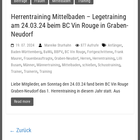
Beiträge
Frauen
Mittelbaden
Training
Herrentraining Mittelbaden – Legetraining
am 24.03.24 beim BC Vin Rouge in Graben-
Neudorf
,
19. 07. 2024
Mareike Sturhahn
877 Aufrufe
Anfänger
,
,
,
,
,
Baden-Württemberg
BaWü
BBPV
BC Vin Rouge
Fortgeschrittene
Frank
,
,
,
,
,
Maurer
Frauenbeauftragte
Graben-Neudorf
Herren
Herrentraining
Lilli
,
,
,
,
,
,
Busam
Männer
Männertraining
Mittelbaden
schießen
Schusstraining
,
,
Trainer
Trainerin
Training
Liebe Mitglieder, am Sonntag den 24.03.24 fand beim BC Vin Rouge
Graben-Neudorf das 1. Herrentraining in diesem Jahr statt. Aus
Read more
← Zurück