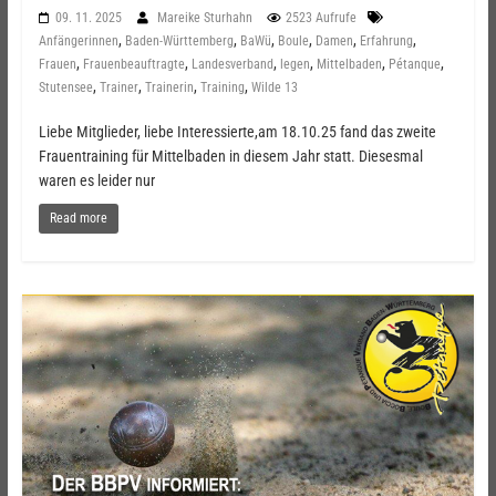
09. 11. 2025
Mareike Sturhahn
2523 Aufrufe
,
,
,
,
,
,
Anfängerinnen
Baden-Württemberg
BaWü
Boule
Damen
Erfahrung
,
,
,
,
,
,
Frauen
Frauenbeauftragte
Landesverband
legen
Mittelbaden
Pétanque
,
,
,
,
Stutensee
Trainer
Trainerin
Training
Wilde 13
Liebe Mitglieder, liebe Interessierte,am 18.10.25 fand das zweite
Frauentraining für Mittelbaden in diesem Jahr statt. Diesesmal
waren es leider nur
Read more