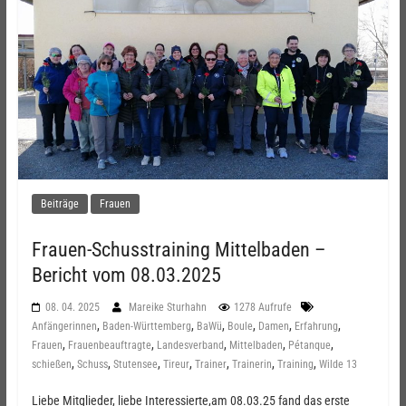
Beiträge
Frauen
Frauen-Schusstraining Mittelbaden –
Bericht vom 08.03.2025
08. 04. 2025
Mareike Sturhahn
1278 Aufrufe
,
,
,
,
,
,
Anfängerinnen
Baden-Württemberg
BaWü
Boule
Damen
Erfahrung
,
,
,
,
,
Frauen
Frauenbeauftragte
Landesverband
Mittelbaden
Pétanque
,
,
,
,
,
,
,
schießen
Schuss
Stutensee
Tireur
Trainer
Trainerin
Training
Wilde 13
Liebe Mitglieder, liebe Interessierte,am 08.03.25 fand das erste