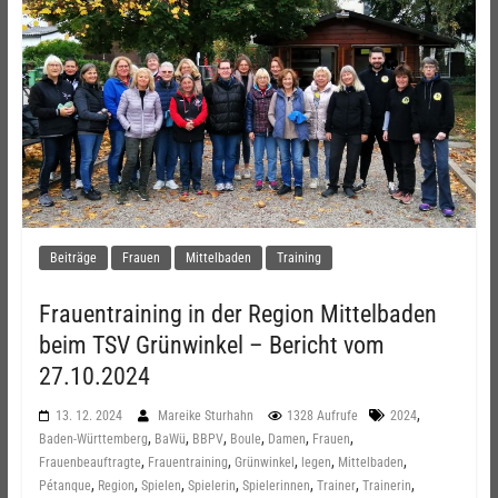
Beiträge
Frauen
Mittelbaden
Training
Frauentraining in der Region Mittelbaden
beim TSV Grünwinkel – Bericht vom
27.10.2024
,
13. 12. 2024
Mareike Sturhahn
1328 Aufrufe
2024
,
,
,
,
,
,
Baden-Württemberg
BaWü
BBPV
Boule
Damen
Frauen
,
,
,
,
,
Frauenbeauftragte
Frauentraining
Grünwinkel
legen
Mittelbaden
,
,
,
,
,
,
,
Pétanque
Region
Spielen
Spielerin
Spielerinnen
Trainer
Trainerin