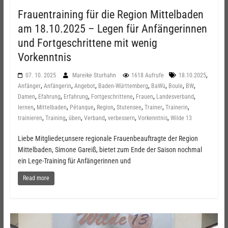
Frauentraining für die Region Mittelbaden
am 18.10.2025 – Legen für Anfängerinnen
und Fortgeschrittene mit wenig
Vorkenntnis
,
07. 10. 2025
Mareike Sturhahn
1618 Aufrufe
18.10.2025
,
,
,
,
,
,
,
Anfänger
Anfängerin
Angebot
Baden-Württemberg
BaWü
Boule
BW
,
,
,
,
,
,
Damen
Efahrung
Erfahrung
Fortgeschrittene
Frauen
Landesverband
,
,
,
,
,
,
,
lernen
Mittelbaden
Pétanque
Region
Stutensee
Trainer
Trainerin
,
,
,
,
,
,
trainieren
Training
üben
Verband
verbessern
Vorkenntnis
Wilde 13
Liebe Mitglieder,unsere regionale Frauenbeauftragte der Region
Mittelbaden, Simone Gareiß, bietet zum Ende der Saison nochmal
ein Lege-Training für Anfängerinnen und
Read more