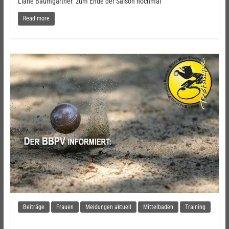
Liane Baumgartner zum Ende der Saison nochmal
Read more
Beiträge
Frauen
Meldungen aktuell
Mittelbaden
Training