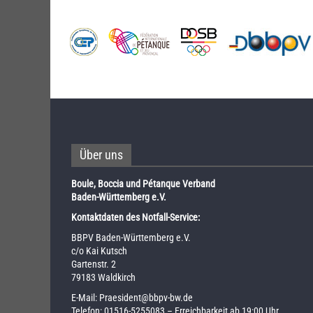
Über uns
Boule, Boccia und Pétanque Verband
Baden-Württemberg e.V.
Kontaktdaten des Notfall-Service:
BBPV Baden-Württemberg e.V.
c/o Kai Kutsch
Gartenstr. 2
79183 Waldkirch
E-Mail:
Praesident@bbpv-bw.de
Telefon:
01516-5255083
– Erreichbarkeit ab 19:00 Uhr