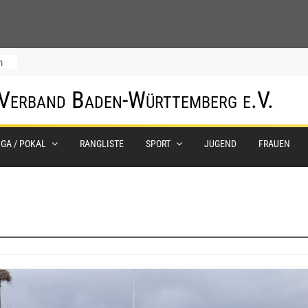
m
 Verband Baden-Württemberg e.V.
IGA / POKAL
RANGLISTE
SPORT
JUGEND
FRAUEN
0.