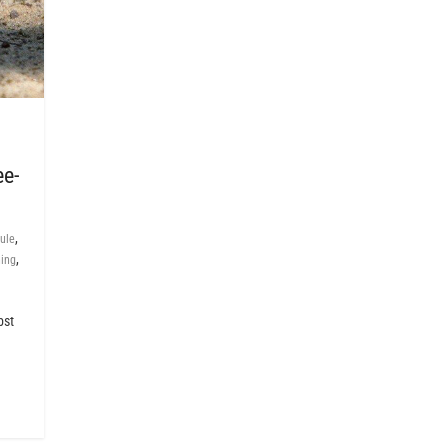
ee-
,
ule
,
ning
bst