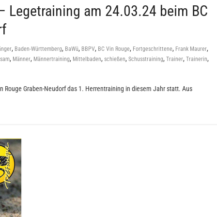
 – Legetraining am 24.03.24 beim BC
rf
,
,
,
,
,
,
,
änger
Baden-Württemberg
BaWü
BBPV
BC Vin Rouge
Fortgeschrittene
Frank Maurer
,
,
,
,
,
,
,
,
Busam
Männer
Männertraining
Mittelbaden
schießen
Schusstraining
Trainer
Trainerin
n Rouge Graben-Neudorf das 1. Herrentraining in diesem Jahr statt. Aus