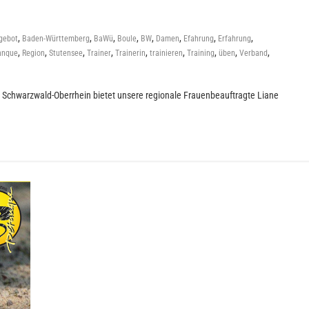
,
,
,
,
,
,
,
,
gebot
Baden-Württemberg
BaWü
Boule
BW
Damen
Efahrung
Erfahrung
,
,
,
,
,
,
,
,
,
anque
Region
Stutensee
Trainer
Trainerin
trainieren
Training
üben
Verband
n Schwarzwald-Oberrhein bietet unsere regionale Frauenbeauftragte Liane