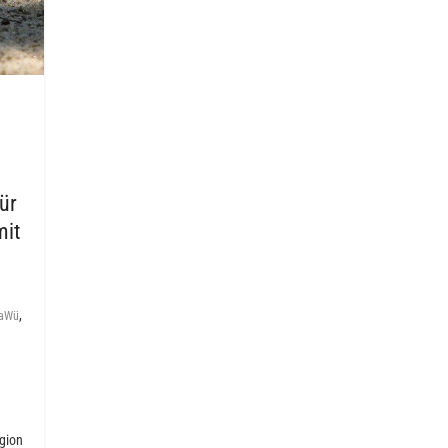
ür
mit
,
aWü
egion