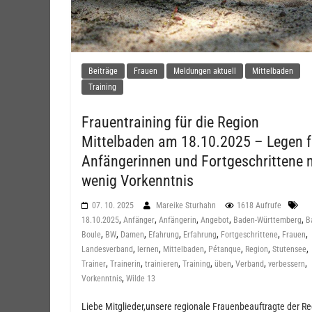
Beiträge
Frauen
Meldungen aktuell
Mittelbaden
Training
Frauentraining für die Region
Mittelbaden am 18.10.2025 – Legen f
Anfängerinnen und Fortgeschrittene 
wenig Vorkenntnis
07. 10. 2025
Mareike Sturhahn
1618 Aufrufe
,
,
,
,
,
18.10.2025
Anfänger
Anfängerin
Angebot
Baden-Württemberg
B
,
,
,
,
,
,
,
Boule
BW
Damen
Efahrung
Erfahrung
Fortgeschrittene
Frauen
,
,
,
,
,
,
Landesverband
lernen
Mittelbaden
Pétanque
Region
Stutensee
,
,
,
,
,
,
,
Trainer
Trainerin
trainieren
Training
üben
Verband
verbessern
,
Vorkenntnis
Wilde 13
Liebe Mitglieder,unsere regionale Frauenbeauftragte der R