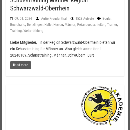
Schusstraining Männer Region
Schwarzwald-Oberrhein
,
09. 01. 2024
Antje Freudenthal
1528 Aufrufe
Boule
,
,
,
,
,
,
,
,
Boulehalle
Denzlingen
Halle
Herren
Männer
Pétanque
schießen
Trainer
,
Training
Weiterbildung
Liebe Mitglieder, in der Region Schwarzwald-Oberrhein bieten wir
ein Schusstraining für Männer an. Also gleich anmelden!
20240109_Schusstraining_Männer_SchwOberr Eure
Read more