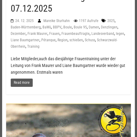
07.12.2025
,
24. 12. 2025
Mareike Sturhahn
1197 Aufrufe
2025
,
,
,
,
,
,
,
Baden-Württemberg
BaWü
BBPV
Boule
Boule 95
Damen
Denzlingen
,
,
,
,
,
,
Dezember
Frank Maurer
Frauen
Frauenbeauftragte
Landesverband
legen
,
,
,
,
,
Liane Baumgartner
Pétanque
Region
schießen
Schuss
Schwarzwald-
,
Oberrhein
Training
Liebe Mitglieder,auch das diesjährige Frauentraining unter der
Leitung von Frank Maurer und Liane Baumgartner wurde wieder gut
angenommen. Erstmals waren
Read more