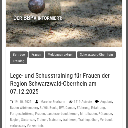
Beiträge
Frauen
Meldungen aktuell
Schwarzwald-Oberrhein
Training
Lege- und Schusstraining für Frauen der
Region Schwarzwald-Oberrhein am
07.12.2025
,
19. 10. 2025
Mareike Sturhahn
1519 Aufrufe
Angebot
,
,
,
,
,
,
,
Baden-Württemberg
BaWü
Boule
BW
Damen
Efahrung
Erfahrung
,
,
,
,
,
,
Fortgeschrittene
Frauen
Landesverband
lernen
Mittelbaden
Pétanque
,
,
,
,
,
,
,
,
Region
Stutensee
Trainer
Trainerin
trainieren
Training
üben
Verband
,
verbessern
Vorkenntnis