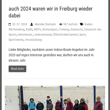
auch 2024 waren wir in Freiburg wieder
dabei
20. 07. 2024
Mareike Sturhahn
967 Aufrufe
Baden-
,
,
,
,
,
,
Württemberg
BaWü
BBPV
Breitensport
Freiburg
Galanacht
Galanacht des
,
,
,
,
,
Sports
Indoorboule
Landesverband
Öffentlichkeitsarbeit
Sport
,
Sportivmeile
Veranstaltung
Liebe Mitglieder, nachdem unser Indoor-Boule-Angebot im Jahr
2023 auf reges Interesse gestoßen war, durften wir uns auch in
diesem Jahr
Read more