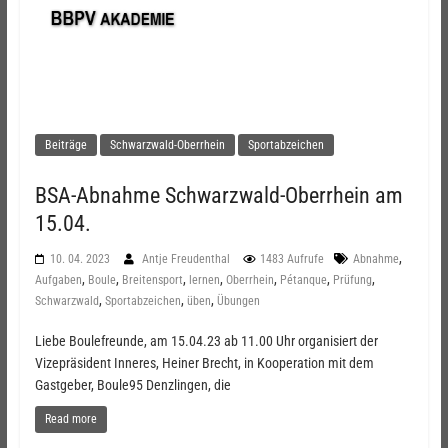
Beiträge
Schwarzwald-Oberrhein
Sportabzeichen
BSA-Abnahme Schwarzwald-Oberrhein am
15.04.
,
10. 04. 2023
Antje Freudenthal
1483 Aufrufe
Abnahme
,
,
,
,
,
,
,
Aufgaben
Boule
Breitensport
lernen
Oberrhein
Pétanque
Prüfung
,
,
,
Schwarzwald
Sportabzeichen
üben
Übungen
Liebe Boulefreunde, am 15.04.23 ab 11.00 Uhr organisiert der
Vizepräsident Inneres, Heiner Brecht, in Kooperation mit dem
Gastgeber, Boule95 Denzlingen, die
Read more