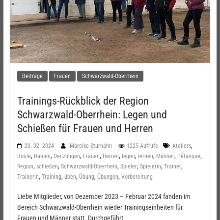
Beiträge
Frauen
Schwarzwald-Oberrhein
Trainings-Rückblick der Region
Schwarzwald-Oberrhein: Legen und
Schießen für Frauen und Herren
,
20. 02. 2024
Mareike Sturhahn
1225 Aufrufe
Ateliers
,
,
,
,
,
,
,
,
,
Boule
Damen
Denzlingen
Frauen
Herren
legen
lernen
Männer
Pétanque
,
,
,
,
,
,
Region
schießen
Schwarzwald-Oberrhein
Spieler
Spielerin
Trainer
,
,
,
,
,
Trainerin
Training
üben
Übung
Übungen
Vorbereitung
Liebe Mitglieder, von Dezember 2023 – Februar 2024 fanden im
Bereich Schwarzwald-Oberrhein wieder Trainingseinheiten für
Frauen und Männer statt. Durchgeführt