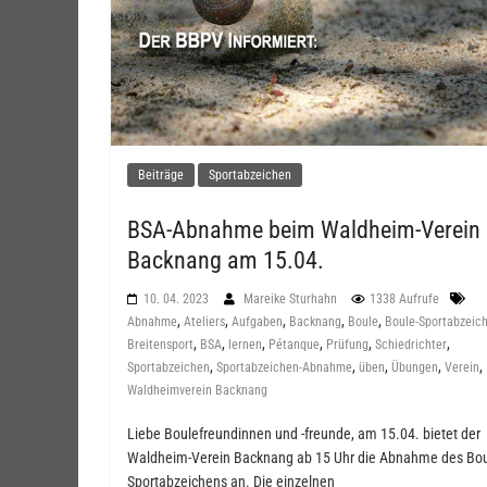
Beiträge
Sportabzeichen
BSA-Abnahme beim Waldheim-Verein
Backnang am 15.04.
10. 04. 2023
Mareike Sturhahn
1338 Aufrufe
,
,
,
,
,
Abnahme
Ateliers
Aufgaben
Backnang
Boule
Boule-Sportabzeic
,
,
,
,
,
,
Breitensport
BSA
lernen
Pétanque
Prüfung
Schiedrichter
,
,
,
,
,
Sportabzeichen
Sportabzeichen-Abnahme
üben
Übungen
Verein
Waldheimverein Backnang
Liebe Boulefreundinnen und -freunde, am 15.04. bietet der
Waldheim-Verein Backnang ab 15 Uhr die Abnahme des Bou
Sportabzeichens an. Die einzelnen