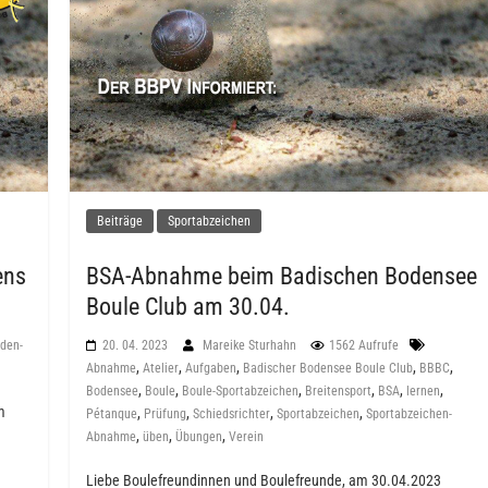
Beiträge
Sportabzeichen
ens
BSA-Abnahme beim Badischen Bodensee
Boule Club am 30.04.
den-
20. 04. 2023
Mareike Sturhahn
1562 Aufrufe
,
,
,
,
,
Abnahme
Atelier
Aufgaben
Badischer Bodensee Boule Club
BBBC
,
,
,
,
,
,
Bodensee
Boule
Boule-Sportabzeichen
Breitensport
BSA
lernen
m
,
,
,
,
Pétanque
Prüfung
Schiedsrichter
Sportabzeichen
Sportabzeichen-
,
,
,
Abnahme
üben
Übungen
Verein
Liebe Boulefreundinnen und Boulefreunde, am 30.04.2023