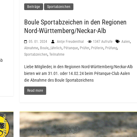
Beiträge
Sportabzeichen
Boule Sportabzeichen in den Regionen
Nord-Württemberg/Neckar-Alb
,
05. 01. 2024
Antje Freudenthal
1347 Aufrufe
Aalen
,
,
,
,
,
,
,
Abnahme
Boule
jährlich
Pétanque
Prüfer
Prüferin
Prüfung
,
Sportabzeichen
Teilnahme
ab
Liebe Mitglieder, in den Regionen Nord-Württemberg/Neckar-Alb
bieten wir am 31.01. oder 14.02.24 beim Pétanque-Club Aalen
die Abnahme des Boule Sportabzeichens
Read more