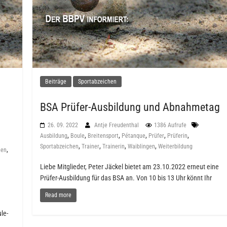
Beiträge
Sportabzeichen
BSA Prüfer-Ausbildung und Abnahmetag
26. 09. 2022
Antje Freudenthal
1386 Aufrufe
,
,
,
,
,
,
Ausbildung
Boule
Breitensport
Pétanque
Prüfer
Prüferin
,
,
,
,
Sportabzeichen
Trainer
Trainerin
Waiblingen
Weiterbildung
,
hen
Liebe Mitglieder, Peter Jäckel bietet am 23.10.2022 erneut eine
Prüfer-Ausbildung für das BSA an. Von 10 bis 13 Uhr könnt Ihr
Read more
le-