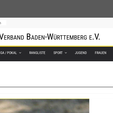
m
 Verband Baden-Württemberg e.V.
IGA / POKAL
RANGLISTE
SPORT
JUGEND
FRAUEN
0.