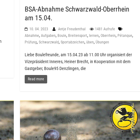
BSA-Abnahme Schwarzwald-Oberrhein
am 15.04.
10. 04. 2023
Antje Freudenthal
1481 Aufrufe
,
,
,
,
,
,
,
Abnahme
Aufgaben
Boule
Breitensport
lernen
Oberrhein
Pétanque
n
,
,
,
,
Prüfung
Schwarzwald
Sportabzeichen
üben
Übungen
Liebe Boulefreunde, am 15.04.23 ab 11.00 Uhr organisiert der
Vizepräsident Inneres, Heiner Brecht, in Kooperation mit dem
Gastgeber, Boule95 Denzlingen, die
Read more