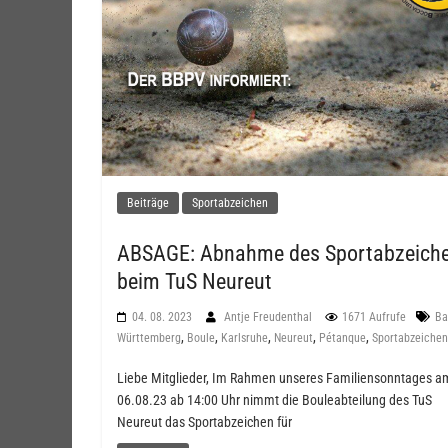
Beiträge
Sportabzeichen
ABSAGE: Abnahme des Sportabzeich
beim TuS Neureut
04. 08. 2023
Antje Freudenthal
1671 Aufrufe
Ba
,
,
,
,
,
Württemberg
Boule
Karlsruhe
Neureut
Pétanque
Sportabzeichen
Liebe Mitglieder, Im Rahmen unseres Familiensonntages a
06.08.23 ab 14:00 Uhr nimmt die Bouleabteilung des TuS
Neureut das Sportabzeichen für