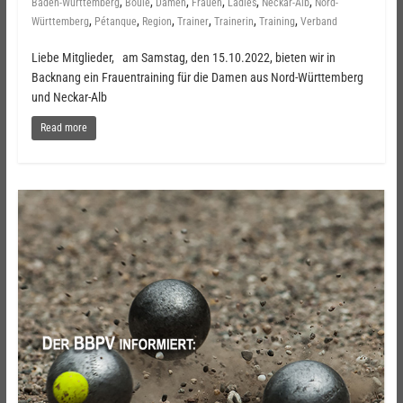
,
,
,
,
,
,
Baden-Württemberg
Boule
Damen
Frauen
Ladies
Neckar-Alb
Nord-
,
,
,
,
,
,
Württemberg
Pétanque
Region
Trainer
Trainerin
Training
Verband
Liebe Mitglieder, am Samstag, den 15.10.2022, bieten wir in
Backnang ein Frauentraining für die Damen aus Nord-Württemberg
und Neckar-Alb
Read more