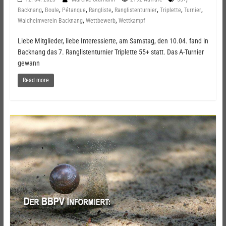
,
,
,
,
,
,
,
Backnang
Boule
Pétanque
Rangliste
Ranglistenturnier
Triplette
Turnier
,
,
Waldheimverein Backnang
Wettbewerb
Wettkampf
Liebe Mitglieder, liebe Interessierte, am Samstag, den 10.04. fand in
Backnang das 7. Ranglistenturnier Triplette 55+ statt. Das A-Turnier
gewann
Read more