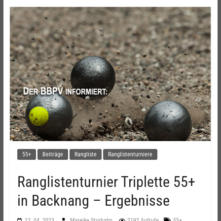
55+
Beiträge
Rangliste
Ranglistenturniere
Ranglistenturnier Triplette 55+
in Backnang – Ergebnisse
,
12. 04. 2023
Mareike Sturhahn
2192 Aufrufe
55+