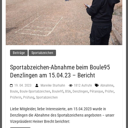
Beiträge
Sportabzeichen
Sportabzeichen-Abnahme beim Boule95
Denzlingen am 15.04.23 – Bericht
,
19. 04. 2023
Mareike Sturhahn
1812 Aufrufe
Abnahme
,
,
,
,
,
,
,
Boule
Boule-Sportabzeichen
Boule95
BSA
Denzlingen
Pétanque
Prüfer
,
,
Prüferin
Prüfung
Sportabzeichen
Liebe Mitgleider, liebe Interessierte, am 15.04.2023 wurde in
Denzlingen die Abnahme des Sportabzeichens angeboten – unser
Vizepräsident Heiner Brecht berichtet: