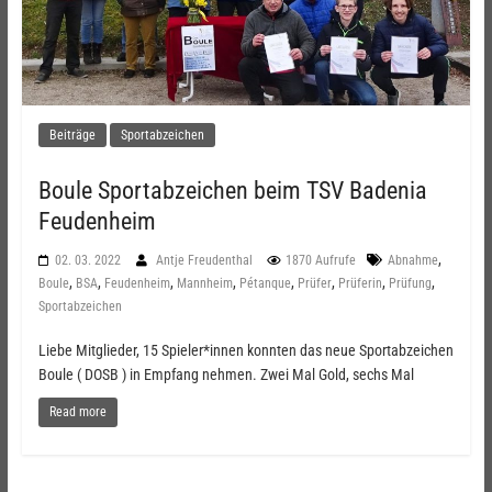
Beiträge
Sportabzeichen
Boule Sportabzeichen beim TSV Badenia
Feudenheim
,
02. 03. 2022
Antje Freudenthal
1870 Aufrufe
Abnahme
,
,
,
,
,
,
,
,
Boule
BSA
Feudenheim
Mannheim
Pétanque
Prüfer
Prüferin
Prüfung
Sportabzeichen
Liebe Mitglieder, 15 Spieler*innen konnten das neue Sportabzeichen
Boule ( DOSB ) in Empfang nehmen. Zwei Mal Gold, sechs Mal
Read more