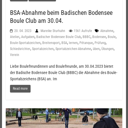
BSA-Abnahme beim Badischen Bodensee
Boule Club am 30.04.
,
20. 04. 2023
Mareike Sturhahn
1561 Aufrufe
Abnahme
,
,
,
,
,
,
Atelier
Aufgaben
Badischer Bodensee Boule Club
BBBC
Bodensee
Boule
,
,
,
,
,
,
Boule-Sportabzeichen
Breitensport
BSA
lernen
Pétanque
Prüfung
,
,
,
,
,
Schiedsrichter
Sportabzeichen
Sportabzeichen-Abnahme
üben
Übungen
Verein
Liebe Boulefreundinnen und Boulefreunde, am 30.04.2023 bietet
der Badische Bodensee Boule Club (BBBC) die Abnahme des Boule-
Sportabzeichens (BSA) an. Im
Read more