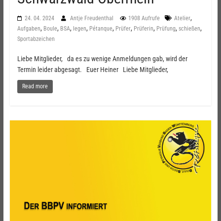
,
24. 04. 2024
Antje Freudenthal
1908 Aufrufe
Atelier
,
,
,
,
,
,
,
,
,
Aufgaben
Boule
BSA
legen
Pétanque
Prüfer
Prüferin
Prüfung
schießen
Sportabzeichen
Liebe Mitglieder, da es zu wenige Anmeldungen gab, wird der
Termin leider abgesagt. Euer Heiner Liebe Mitglieder,
Read more