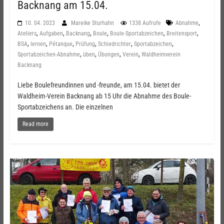
Backnang am 15.04.
,
10. 04. 2023
Mareike Sturhahn
1338 Aufrufe
Abnahme
,
,
,
,
,
,
Ateliers
Aufgaben
Backnang
Boule
Boule-Sportabzeichen
Breitensport
,
,
,
,
,
,
BSA
lernen
Pétanque
Prüfung
Schiedrichter
Sportabzeichen
,
,
,
,
Sportabzeichen-Abnahme
üben
Übungen
Verein
Waldheimverein
Backnang
Liebe Boulefreundinnen und -freunde, am 15.04. bietet der
Waldheim-Verein Backnang ab 15 Uhr die Abnahme des Boule-
Sportabzeichens an. Die einzelnen
Read more