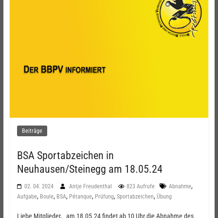
Beiträge
BSA Sportabzeichen in
Neuhausen/Steinegg am 18.05.24
,
02. 04. 2024
Antje Freudenthal
823 Aufrufe
Abnahme
,
,
,
,
,
,
Aufgabe
Boule
BSA
Pétanque
Prüfung
Sportabzeichen
Übung
Liebe Mitglieder, am 18.05.24 findet ab 10 Uhr die Abnahme des