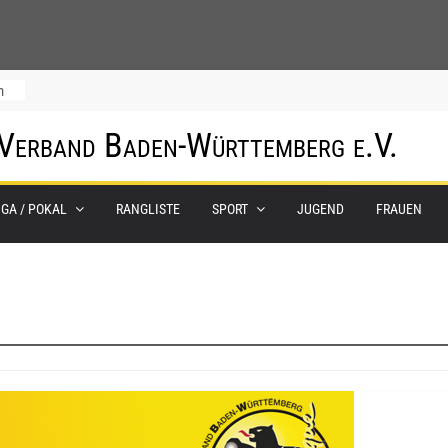
m
 Verband Baden-Württemberg e.V.
IGA / POKAL
RANGLISTE
SPORT
JUGEND
FRAUEN
0.