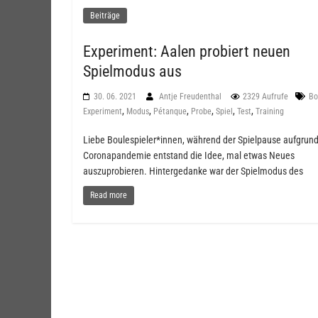
Beiträge
Experiment: Aalen probiert neuen
Spielmodus aus
30. 06. 2021
Antje Freudenthal
2329 Aufrufe
Bo
,
,
,
,
,
,
Experiment
Modus
Pétanque
Probe
Spiel
Test
Training
Liebe Boulespieler*innen, während der Spielpause aufgrund
Coronapandemie entstand die Idee, mal etwas Neues
auszuprobieren. Hintergedanke war der Spielmodus des
Read more