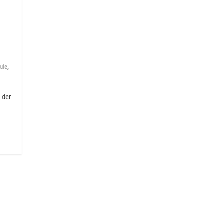
,
ule
 der