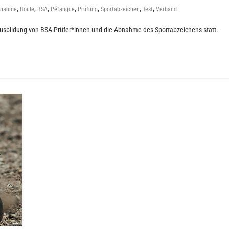
,
,
,
,
,
,
,
bnahme
Boule
BSA
Pétanque
Prüfung
Sportabzeichen
Test
Verband
Ausbildung von BSA-Prüfer*innen und die Abnahme des Sportabzeichens statt.