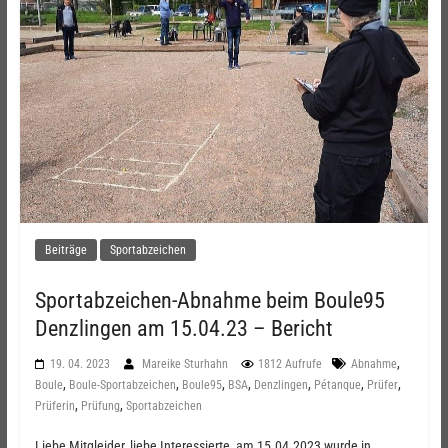
Beiträge
Sportabzeichen
Sportabzeichen-Abnahme beim Boule95
Denzlingen am 15.04.23 – Bericht
,
19. 04. 2023
Mareike Sturhahn
1812 Aufrufe
Abnahme
,
,
,
,
,
,
,
Boule
Boule-Sportabzeichen
Boule95
BSA
Denzlingen
Pétanque
Prüfer
,
,
Prüferin
Prüfung
Sportabzeichen
Liebe Mitgleider, liebe Interessierte, am 15.04.2023 wurde in