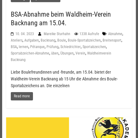
BSA-Abnahme beim Waldheim-Verein
Backnang am 15.04.
,
10. 04. 2023
Mareike Sturhahn
1338 Aufrufe
Abnahme
,
,
,
,
,
,
Ateliers
Aufgaben
Backnang
Boule
Boule-Sportabzeichen
Breitensport
,
,
,
,
,
,
BSA
lernen
Pétanque
Prüfung
Schiedrichter
Sportabzeichen
,
,
,
,
Sportabzeichen-Abnahme
üben
Übungen
Verein
Waldheimverein
Backnang
Liebe Boulefreundinnen und -freunde, am 15.04. bietet der
Waldheim-Verein Backnang ab 15 Uhr die Abnahme des Boule-
Sportabzeichens an. Die einzelnen
Read more