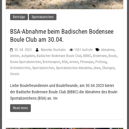
Beiträge
Sportabzeichen
BSA-Abnahme beim Badischen Bodensee
Boule Club am 30.04.
,
20. 04. 2023
Mareike Sturhahn
1561 Aufrufe
Abnahme
,
,
,
,
,
,
Atelier
Aufgaben
Badischer Bodensee Boule Club
BBBC
Bodensee
Boule
,
,
,
,
,
,
Boule-Sportabzeichen
Breitensport
BSA
lernen
Pétanque
Prüfung
,
,
,
,
,
Schiedsrichter
Sportabzeichen
Sportabzeichen-Abnahme
üben
Übungen
Verein
Liebe Boulefreundinnen und Boulefreunde, am 30.04.2023 bietet
der Badische Bodensee Boule Club (BBBC) die Abnahme des Boule-
Sportabzeichens (BSA) an. Im
Read more