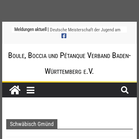
Ligapokal Mittelbaden
Meldungen aktuell |
Deutsche Meisterschaft der Jugend am
12. / 13. September 2026 – die
Nominierungen
Einladung zur Jugendvollversammlung
Boule, Boccia und Pétanque Verband Baden-
am 20.09.2026
Startliste DM-Qualifikation Doublette
Württemberg e.V.
2026
Chinesische Austauschüler*innen im 10.
Jahr beim TSV Badenia Feudenheim
Schwäbisch Gmünd