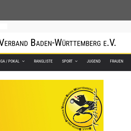
0.
 Verband Baden-Württemberg e.V.
m
IGA / POKAL
RANGLISTE
SPORT
JUGEND
FRAUEN