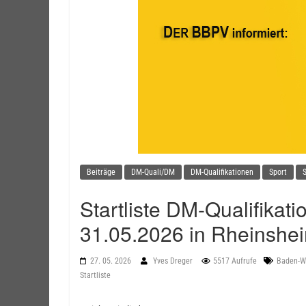
Beiträge
DM-Quali/DM
DM-Qualifikationen
Sport
S
Startliste DM-Qualifikat
31.05.2026 in Rheinshe
27. 05. 2026
Yves Dreger
5517 Aufrufe
Baden-W
Startliste