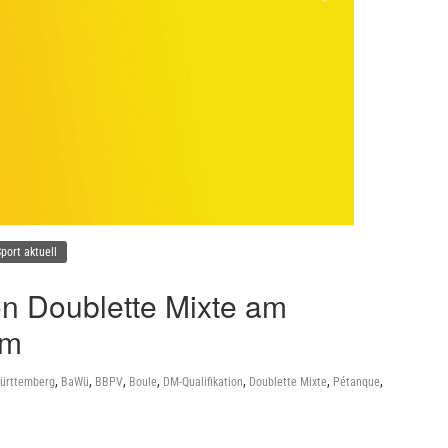
port aktuell
ion Doublette Mixte am
im
,
,
,
,
,
,
,
ürttemberg
BaWü
BBPV
Boule
DM-Qualifikation
Doublette Mixte
Pétanque