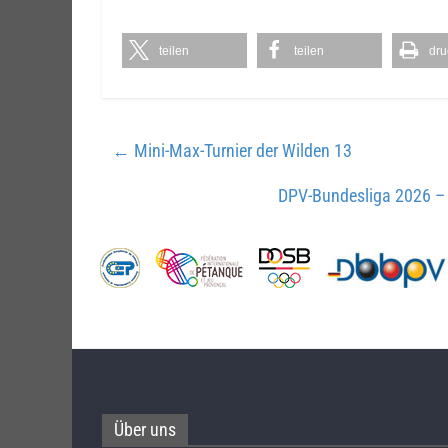
teilen
teilen
dru
←
Mini-Max-Turnier der Wilden 13
DPV-Bundesliga 2026 –
Über uns