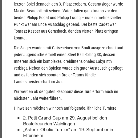
letzten Spiel dennoch den 3. Platz erobern. Gesamtsieger wurde
Maxim Beaupoil mit seinem Vater Julien ganz knapp vor den
beiden Philipp Rogat und Philipp Luong – nur ein mehr erzielter
Punkt war am Ende Ausschlag gebend. Der beste Cadet war
Tomasz Kasper aus Gernsbach, der den vierten Platz erringen
konnte.
Die Sieger wurden mit Gutscheinen von Bouli ausgezeichnet und
jeder Jugendliche erhielt einen Steel Ball Rolling 3D, dessen
Innerem sich ein komplexes, dreidimensionales Labyrinth
verbirgt. Neben den Spielen wurde ein guter Austausch gepflegt
und es fanden sich spontan Dreier-Teams für die
Landesmeisterschaft im Juli.
Wir werden ob der guten Resonanz diese Turnierform auch im
nächsten Jahr weiterführen.
Hinweisen möchten wir noch auf folgende, ähnliche Turniere
:
2. Petit Grand-Cup am 29. August bei den
Boulefreunden Waiblingen
„Asterix-Obelix-Turnier“ am 19. September in
Ettenheim