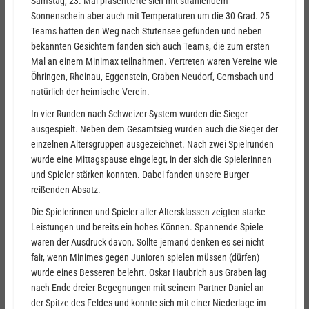
Samstag, 23. Mai präsentierte sich mit strahlendem
Sonnenschein aber auch mit Temperaturen um die 30 Grad. 25
Teams hatten den Weg nach Stutensee gefunden und neben
bekannten Gesichtern fanden sich auch Teams, die zum ersten
Mal an einem Minimax teilnahmen. Vertreten waren Vereine wie
Öhringen, Rheinau, Eggenstein, Graben-Neudorf, Gernsbach und
natürlich der heimische Verein.
In vier Runden nach Schweizer-System wurden die Sieger
ausgespielt. Neben dem Gesamtsieg wurden auch die Sieger der
einzelnen Altersgruppen ausgezeichnet. Nach zwei Spielrunden
wurde eine Mittagspause eingelegt, in der sich die Spielerinnen
und Spieler stärken konnten. Dabei fanden unsere Burger
reißenden Absatz.
Die Spielerinnen und Spieler aller Altersklassen zeigten starke
Leistungen und bereits ein hohes Können. Spannende Spiele
waren der Ausdruck davon. Sollte jemand denken es sei nicht
fair, wenn Minimes gegen Junioren spielen müssen (dürfen)
wurde eines Besseren belehrt. Oskar Haubrich aus Graben lag
nach Ende dreier Begegnungen mit seinem Partner Daniel an
der Spitze des Feldes und konnte sich mit einer Niederlage im