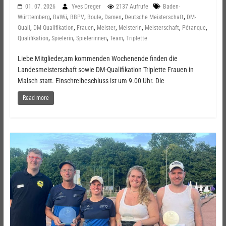
01. 07. 2026
Yves Dreger
2137 Aufrufe
Baden-
,
,
,
,
,
,
Württemberg
BaWü
BBPV
Boule
Damen
Deutsche Meisterschaft
DM-
,
,
,
,
,
,
,
Quali
DM-Qualifikation
Frauen
Meister
Meisterin
Meisterschaft
Pétanque
,
,
,
,
Qualifikation
Spielerin
Spielerinnen
Team
Triplette
Liebe Mitglieder,am kommenden Wochenende finden die
Landesmeisterschaft sowie DM-Qualifikation Triplette Frauen in
Malsch statt. Einschreibeschluss ist um 9.00 Uhr. Die
Read more