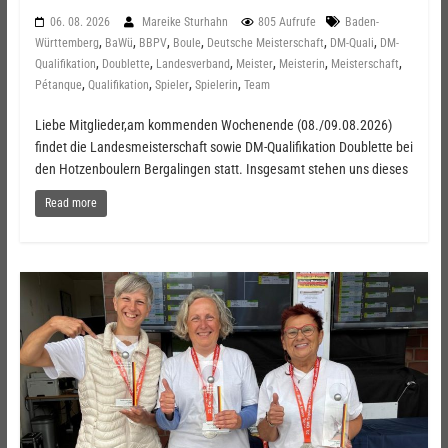
06. 08. 2026
Mareike Sturhahn
805 Aufrufe
Baden-
,
,
,
,
,
,
Württemberg
BaWü
BBPV
Boule
Deutsche Meisterschaft
DM-Quali
DM-
,
,
,
,
,
,
Qualifikation
Doublette
Landesverband
Meister
Meisterin
Meisterschaft
,
,
,
,
Pétanque
Qualifikation
Spieler
Spielerin
Team
Liebe Mitglieder,am kommenden Wochenende (08./09.08.2026)
findet die Landesmeisterschaft sowie DM-Qualifikation Doublette bei
den Hotzenboulern Bergalingen statt. Insgesamt stehen uns dieses
Read more