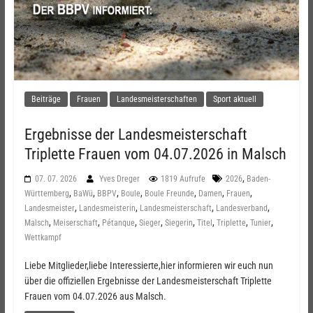
Beiträge
Frauen
Landesmeisterschaften
Sport aktuell
Ergebnisse der Landesmeisterschaft
Triplette Frauen vom 04.07.2026 in Malsch
,
07. 07. 2026
Yves Dreger
1819 Aufrufe
2026
Baden-
,
,
,
,
,
,
,
Württemberg
BaWü
BBPV
Boule
Boule Freunde
Damen
Frauen
,
,
,
,
Landesmeister
Landesmeisterin
Landesmeisterschaft
Landesverband
,
,
,
,
,
,
,
,
Malsch
Meiserschaft
Pétanque
Sieger
Siegerin
Titel
Triplette
Tunier
Wettkampf
Liebe Mitglieder,liebe Interessierte,hier informieren wir euch nun
über die offiziellen Ergebnisse der Landesmeisterschaft Triplette
Frauen vom 04.07.2026 aus Malsch.