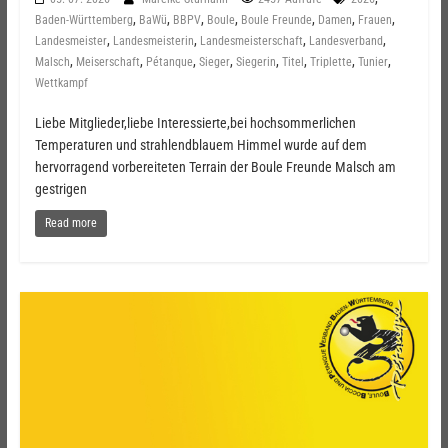
,
,
,
,
,
,
,
Baden-Württemberg
BaWü
BBPV
Boule
Boule Freunde
Damen
Frauen
,
,
,
,
Landesmeister
Landesmeisterin
Landesmeisterschaft
Landesverband
,
,
,
,
,
,
,
,
Malsch
Meiserschaft
Pétanque
Sieger
Siegerin
Titel
Triplette
Tunier
Wettkampf
Liebe Mitglieder,liebe Interessierte,bei hochsommerlichen
Temperaturen und strahlendblauem Himmel wurde auf dem
hervorragend vorbereiteten Terrain der Boule Freunde Malsch am
gestrigen
Read more