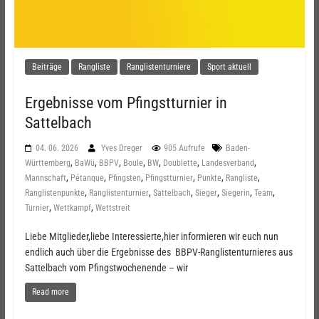
Beiträge
Rangliste
Ranglistenturniere
Sport aktuell
Ergebnisse vom Pfingstturnier in
Sattelbach
04. 06. 2026
Yves Dreger
905 Aufrufe
Baden-
,
,
,
,
,
,
,
Württemberg
BaWü
BBPV
Boule
BW
Doublette
Landesverband
,
,
,
,
,
,
Mannschaft
Pétanque
Pfingsten
Pfingstturnier
Punkte
Rangliste
,
,
,
,
,
,
Ranglistenpunkte
Ranglistenturnier
Sattelbach
Sieger
Siegerin
Team
,
,
Turnier
Wettkampf
Wettstreit
Liebe Mitglieder,liebe Interessierte,hier informieren wir euch nun
endlich auch über die Ergebnisse des BBPV-Ranglistenturnieres aus
Sattelbach vom Pfingstwochenende – wir
Read more