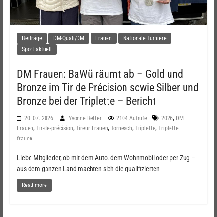
Beiträge
DM-Quali/DM
Frauen
Nationale Turniere
Sport aktuell
DM Frauen: BaWü räumt ab – Gold und
Bronze im Tir de Précision sowie Silber und
Bronze bei der Triplette – Bericht
,
20. 07. 2026
Yvonne Retter
2104 Aufrufe
2026
DM
,
,
,
,
,
Frauen
Tir-de-précision
Tireur Frauen
Tornesch
Triplette
Triplette
frauen
Liebe Mitglieder, ob mit dem Auto, dem Wohnmobil oder per Zug –
aus dem ganzen Land machten sich die qualifizierten
Read more