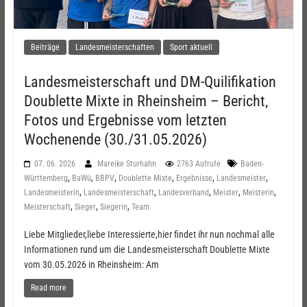
Beiträge
Landesmeisterschaften
Sport aktuell
Landesmeisterschaft und DM-Quilifikation
Doublette Mixte in Rheinsheim – Bericht,
Fotos und Ergebnisse vom letzten
Wochenende (30./31.05.2026)
07. 06. 2026
Mareike Sturhahn
2763 Aufrufe
Baden-
,
,
,
,
,
,
Württemberg
BaWü
BBPV
Doublette Mixte
Ergebnisse
Landesmeister
,
,
,
,
,
Landesmeisterin
Landesmeisterschaft
Landesverband
Meister
Meisterin
,
,
,
Meisterschaft
Sieger
Siegerin
Team
Liebe Mitglieder,liebe Interessierte,hier findet ihr nun nochmal alle
Informationen rund um die Landesmeisterschaft Doublette Mixte
vom 30.05.2026 in Rheinsheim: Am
Read more