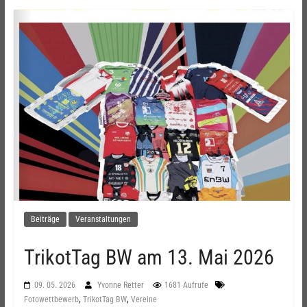
Beiträge
Veranstaltungen
TrikotTag BW am 13. Mai 2026
09. 05. 2026
Yvonne Retter
1681 Aufrufe
,
,
Fotowettbewerb
TrikotTag BW
Vereine