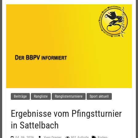
Beiträge
Rangliste
Ranglistenturniere
Sport aktuell
Ergebnisse vom Pfingstturnier
in Sattelbach
04. 06. 2026
Yves Dreger
901 Aufrufe
Baden-