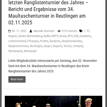
letzten Ranglistenturnier des Jahres –
Bericht und Ergebnisse vom 34.
Maultaschenturnier in Reutlingen am
02.11.2025
09. 11. 2025
Mareike Sturhahn
2725 Aufrufe
1. PC
,
,
,
,
,
,
,
,
Rugeler
Baden-Württemberg
BaWü
BBPV
Boule
BPV
BW
Doublette
,
,
,
,
,
Landesverband
Pétanque
Punkte
Rangliste
Ranglistenpunkte
,
,
,
,
,
,
Ranglistenturnier
Reutlingen
Sieger
Siegerin
Turnier
Verband
,
Wettbewerb
Wettkampf
Liebe Mitglieder,liebe Interessierte,am Sonntag, den 02. November
fand mit dem 34. Maultaschenturnier in Reutlingen das letzte
Ranglistenturnier des Jahres 2025
Read more