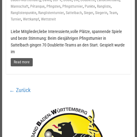
Baden-Württemberg
BaWü
BBPV
Boule
BW
Doublette
Landesverband
,
,
,
,
,
,
Mannschaft
Pétanque
Pfingsten
Pfingstturnier
Punkte
Rangliste
,
,
,
,
,
,
Ranglistenpunkte
Ranglistenturnier
Sattelbach
Sieger
Siegerin
Team
,
,
Turnier
Wettkampf
Wettstreit
Liebe Mitglieder,liebe Interessierte,volle Plätze, spannende Spiele
und beste Stimmung: Beim diesjährigen Pfingstturnier in
Sattelbach gingen 70 Doublette-Teams an den Start. Gespielt wurde
im
Read more
← Zurück