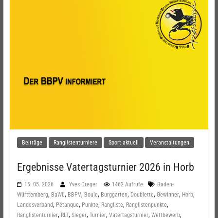
Beiträge
Ranglistenturniere
Sport aktuell
Veranstaltungen
Ergebnisse Vatertagsturnier 2026 in Horb
15. 05. 2026
Yves Dreger
1462 Aufrufe
Baden-
,
,
,
,
,
,
,
,
Württemberg
BaWü
BBPV
Boule
Burggarten
Doublette
Gewinner
Horb
,
,
,
,
,
Landesverband
Pétanque
Punkte
Rangliste
Ranglistenpunkte
,
,
,
,
,
,
Ranglistenturnier
RLT
Sieger
Turnier
Vatertagsturnier
Wettbewerb