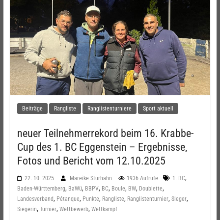
Beiträge
Rangliste
Ranglistenturniere
Sport aktuell
neuer Teilnehmerrekord beim 16. Krabbe-
Cup des 1. BC Eggenstein – Ergebnisse,
Fotos und Bericht vom 12.10.2025
,
22. 10. 2025
Mareike Sturhahn
1936 Aufrufe
1. BC
,
,
,
,
,
,
,
Baden-Württemberg
BaWü
BBPV
BC
Boule
BW
Doublette
,
,
,
,
,
,
Landesverband
Pétanque
Punkte
Rangliste
Ranglistenturnier
Sieger
,
,
,
Siegerin
Turnier
Wettbewerb
Wettkampf