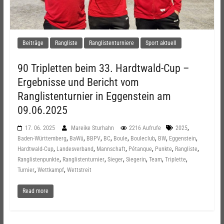
Beiträge
Rangliste
Ranglistenturniere
Sport aktuell
90 Tripletten beim 33. Hardtwald-Cup –
Ergebnisse und Bericht vom
Ranglistenturnier in Eggenstein am
09.06.2025
,
17. 06. 2025
Mareike Sturhahn
2216 Aufrufe
2025
,
,
,
,
,
,
,
,
Baden-Württemberg
BaWü
BBPV
BC
Boule
Bouleclub
BW
Eggenstein
,
,
,
,
,
,
Hardtwald-Cup
Landesverband
Mannschaft
Pétanque
Punkte
Rangliste
,
,
,
,
,
,
Ranglistenpunkte
Ranglistenturnier
Sieger
Siegerin
Team
Triplette
,
,
Turnier
Wettkampf
Wettstreit
Read more