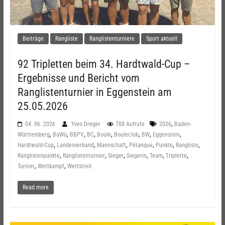
Beiträge
Rangliste
Ranglistenturniere
Sport aktuell
92 Tripletten beim 34. Hardtwald-Cup –
Ergebnisse und Bericht vom
Ranglistenturnier in Eggenstein am
25.05.2026
,
04. 06. 2026
Yves Dreger
788 Aufrufe
2026
Baden-
,
,
,
,
,
,
,
,
Württemberg
BaWü
BBPV
BC
Boule
Bouleclub
BW
Eggenstein
,
,
,
,
,
,
Hardtwald-Cup
Landesverband
Mannschaft
Pétanque
Punkte
Rangliste
,
,
,
,
,
,
Ranglistenpunkte
Ranglistenturnier
Sieger
Siegerin
Team
Triplette
,
,
Turnier
Wettkampf
Wettstreit
Read more