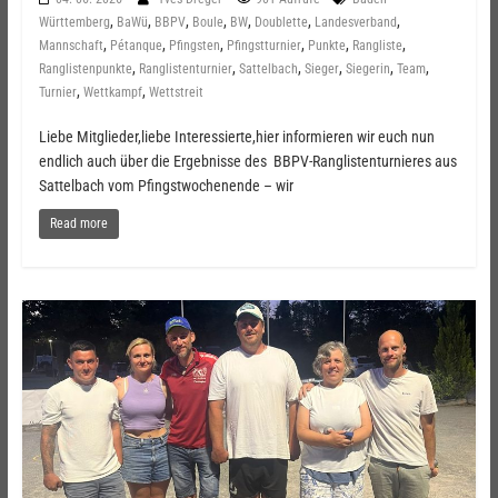
,
,
,
,
,
,
,
Württemberg
BaWü
BBPV
Boule
BW
Doublette
Landesverband
,
,
,
,
,
,
Mannschaft
Pétanque
Pfingsten
Pfingstturnier
Punkte
Rangliste
,
,
,
,
,
,
Ranglistenpunkte
Ranglistenturnier
Sattelbach
Sieger
Siegerin
Team
,
,
Turnier
Wettkampf
Wettstreit
Liebe Mitglieder,liebe Interessierte,hier informieren wir euch nun
endlich auch über die Ergebnisse des BBPV-Ranglistenturnieres aus
Sattelbach vom Pfingstwochenende – wir
Read more