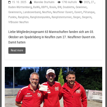
,
,
15. 10. 2025
Mareike Sturhahn
1790 Aufrufe
2025
27.
,
,
,
,
,
,
,
Baden-Württemberg
BaWü
BBPV
Boule
BW
Doublette
Gewinner
,
,
,
,
,
,
Gewinnerin
Landesverband
Neuffen
Neuffener Ouvert
Ouvert
Pétanque
,
,
,
,
,
,
Punkte
Rangliste
Ranglistenpunkte
Ranglistenturnier
Sieger
Siegerin
VfBouler Neuffen
Liebe Mitglieder,insgesamt 63 Mannschaften fanden sich am 03.
Oktober am Spadelsberg in Neuffen zum 27. Neuffener Ouvert ein.
Damit hatten
Read more