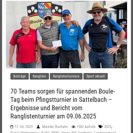
Beiträge
Rangliste
Ranglistenturniere
Sport aktuell
70 Teams sorgen für spannenden Boule-
Tag beim Pfingstturnier in Sattelbach –
Ergebnisse und Bericht vom
Ranglistenturnier am 09.06.2025
,
17. 06. 2025
Mareike Sturhahn
1582 Aufrufe
2025
,
,
,
,
,
,
,