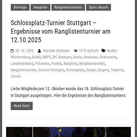
Beiträge
Rangliste
Ranglistenturniere
Sport aktuell
Schlossplatz-Turnier Stuttgart –
Ergebnisse vom Ranglistenturnier am
12.10.2025
26. 10. 2025
Mareike Sturhahn
1975 Aufrufe
Baden-
,
,
,
,
,
,
,
Württemberg
BaWü
BBPV
BC Stuttgart
Boule
Gewinner
Gewinnerin
,
,
,
,
,
Landesverband
Pétanque
Punkte
Rangliste
Ranglistenpunkte
,
,
,
,
,
,
Ranglistenturnier
Schloss Stuttgart
Schlossplatz
Sieger
Siegern
Triplette
Turnier
Liebe Mitglieder,am 12. Oktober wurde das 18. Schlossplatz-Turnier
in Stuttgart ausgetragen. Hier die Ergebnisse des Ranglistenturniers:
Read more