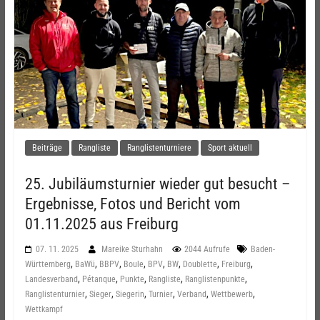
Beiträge
Rangliste
Ranglistenturniere
Sport aktuell
25. Jubiläumsturnier wieder gut besucht –
Ergebnisse, Fotos und Bericht vom
01.11.2025 aus Freiburg
07. 11. 2025
Mareike Sturhahn
2044 Aufrufe
Baden-
,
,
,
,
,
,
,
,
Württemberg
BaWü
BBPV
Boule
BPV
BW
Doublette
Freiburg
,
,
,
,
,
Landesverband
Pétanque
Punkte
Rangliste
Ranglistenpunkte
,
,
,
,
,
,
Ranglistenturnier
Sieger
Siegerin
Turnier
Verband
Wettbewerb
Wettkampf