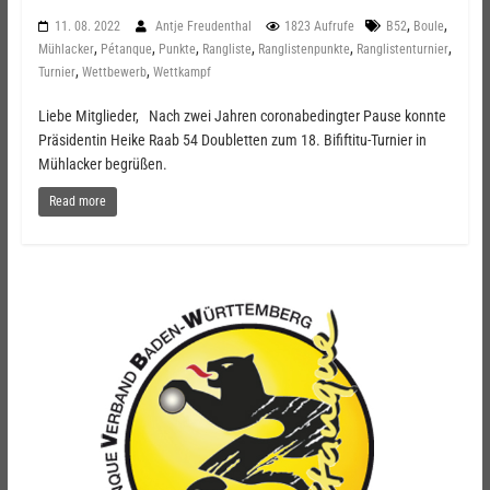
,
,
11. 08. 2022
Antje Freudenthal
1823 Aufrufe
B52
Boule
,
,
,
,
,
,
Mühlacker
Pétanque
Punkte
Rangliste
Ranglistenpunkte
Ranglistenturnier
,
,
Turnier
Wettbewerb
Wettkampf
Liebe Mitglieder, Nach zwei Jahren coronabedingter Pause konnte
Präsidentin Heike Raab 54 Doubletten zum 18. Bififtitu-Turnier in
Mühlacker begrüßen.
Read more