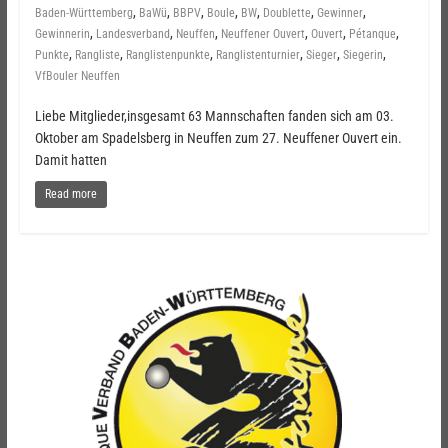
,
,
,
,
,
,
,
Baden-Württemberg
BaWü
BBPV
Boule
BW
Doublette
Gewinner
,
,
,
,
,
,
Gewinnerin
Landesverband
Neuffen
Neuffener Ouvert
Ouvert
Pétanque
,
,
,
,
,
,
Punkte
Rangliste
Ranglistenpunkte
Ranglistenturnier
Sieger
Siegerin
VfBouler Neuffen
Liebe Mitglieder,insgesamt 63 Mannschaften fanden sich am 03.
Oktober am Spadelsberg in Neuffen zum 27. Neuffener Ouvert ein.
Damit hatten
Read more