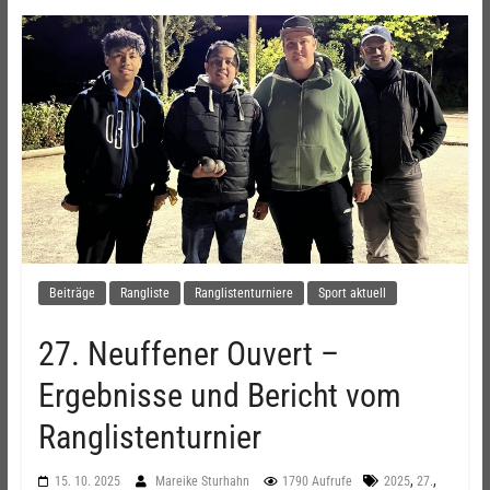
Beiträge
Rangliste
Ranglistenturniere
Sport aktuell
27. Neuffener Ouvert –
Ergebnisse und Bericht vom
Ranglistenturnier
,
,
15. 10. 2025
Mareike Sturhahn
1790 Aufrufe
2025
27.