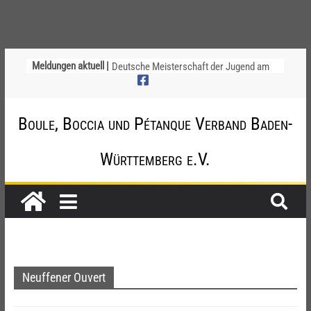
Ligapokal Mittelbaden
Meldungen aktuell |
Deutsche Meisterschaft der Jugend am
12. / 13. September 2026 – die
Nominierungen
Einladung zur Jugendvollversammlung
Boule, Boccia und Pétanque Verband Baden-
am 20.09.2026
Startliste DM-Qualifikation Doublette
2026
Württemberg e.V.
Chinesische Austauschüler*innen im 10.
Jahr beim TSV Badenia Feudenheim
Neuffener Ouvert