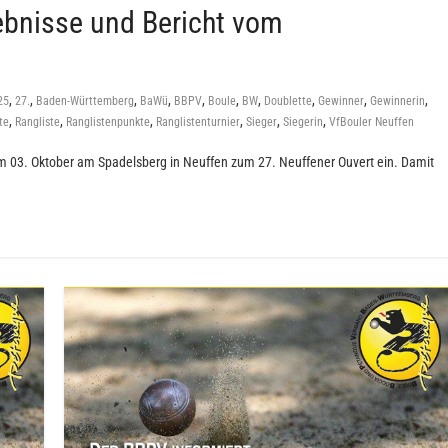
ebnisse und Bericht vom
,
,
,
,
,
,
,
,
,
,
25
27.
Baden-Württemberg
BaWü
BBPV
Boule
BW
Doublette
Gewinner
Gewinnerin
,
,
,
,
,
,
te
Rangliste
Ranglistenpunkte
Ranglistenturnier
Sieger
Siegerin
VfBouler Neuffen
m 03. Oktober am Spadelsberg in Neuffen zum 27. Neuffener Ouvert ein. Damit