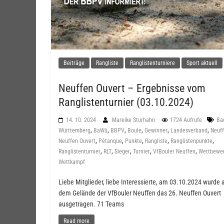
Beiträge
Rangliste
Ranglistenturniere
Sport aktuell
Neuffen Ouvert – Ergebnisse vom
Ranglistenturnier (03.10.2024)
14. 10. 2024
Mareike Sturhahn
1724 Aufrufe
Ba
,
,
,
,
,
,
Württemberg
BaWü
BBPV
Boule
Gewinner
Landesverband
Neuf
,
,
,
,
,
Neuffen Ouvert
Pétanque
Punkte
Rangliste
Ranglistenpunkte
,
,
,
,
,
Ranglistenturnier
RLT
Sieger
Turnier
VfBouler Neuffen
Wettbewe
Wettkampf
Liebe Mitglieder, liebe Interessierte, am 03.10.2024 wurde 
dem Gelände der VfBouler Neuffen das 26. Neuffen Ouvert
ausgetragen. 71 Teams
Read more