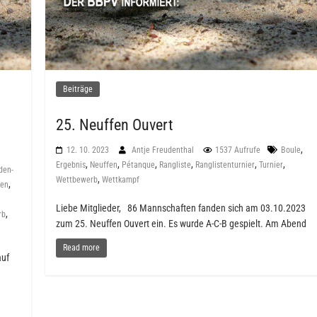
Beiträge
25. Neuffen Ouvert
,
12. 10. 2023
Antje Freudenthal
1537 Aufrufe
Boule
,
,
,
,
,
,
Ergebnis
Neuffen
Pétanque
Rangliste
Ranglistenturnier
Turnier
den-
,
Wettbewerb
Wettkampf
,
fen
Liebe Mitglieder, 86 Mannschaften fanden sich am 03.10.2023
,
rb
zum 25. Neuffen Ouvert ein. Es wurde A-C-B gespielt. Am Abend
Read more
auf