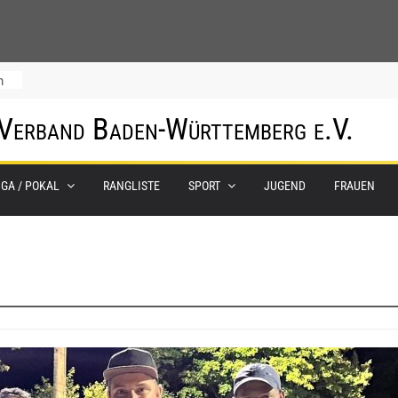
m
 Verband Baden-Württemberg e.V.
IGA / POKAL
RANGLISTE
SPORT
JUGEND
FRAUEN
0.