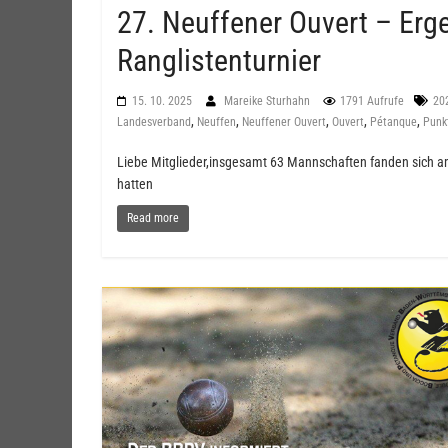
27. Neuffener Ouvert – Erg
Ranglistenturnier
15. 10. 2025
Mareike Sturhahn
1791 Aufrufe
20
,
,
,
,
,
Landesverband
Neuffen
Neuffener Ouvert
Ouvert
Pétanque
Punk
Liebe Mitglieder,insgesamt 63 Mannschaften fanden sich a
hatten
Read more