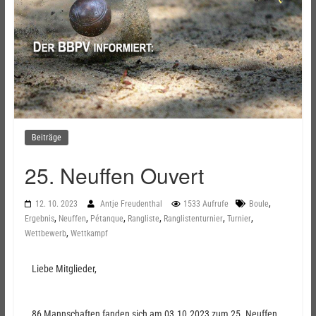
Beiträge
25. Neuffen Ouvert
,
12. 10. 2023
Antje Freudenthal
1533 Aufrufe
Boule
,
,
,
,
,
,
Ergebnis
Neuffen
Pétanque
Rangliste
Ranglistenturnier
Turnier
,
Wettbewerb
Wettkampf
Liebe Mitglieder,
86 Mannschaften fanden sich am 03.10.2023 zum 25. Neuffen