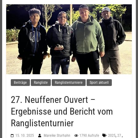
Beiträge
Rangliste
Ranglistenturniere
Sport aktuell
27. Neuffener Ouvert –
Ergebnisse und Bericht vom
Ranglistenturnier
,
,
15. 10. 2025
Mareike Sturhahn
1790 Aufrufe
2025
27.