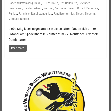
,
,
,
,
,
,
,
Baden-Württemberg
BaWü
BBPV
Boule
BW
Doublette
Gewinner
,
,
,
,
,
,
Gewinnerin
Landesverband
Neuffen
Neuffener Ouvert
Ouvert
Pétanque
,
,
,
,
,
,
Punkte
Rangliste
Ranglistenpunkte
Ranglistenturnier
Sieger
Siegerin
VfBouler Neuffen
Liebe Mitglieder,insgesamt 63 Mannschaften fanden sich am 03.
Oktober am Spadelsberg in Neuffen zum 27. Neuffener Ouvert ein.
Damit hatten
Read more