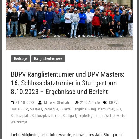
Beiträge
Ranglistenturniere
BBPV Ranglistenturnier und DPV Masters:
16. Schlossplatzturnier in Stuttgart am
8.10.2023 – Ergebnisse und Bericht
,
21. 10. 2023
Mareike Sturhahn
2192 Aufrufe
BBPV
,
,
,
,
,
,
,
,
Boule
DPV
Masters
Pétanque
Punkte
Rangliste
Ranglistenturnier
RLT
,
,
,
,
,
,
Schlossplatz
Schlossplatzturnier
Stuttgart
Triplette
Turnier
Wettbewerb
Wettkampf
Liebe Mitglieder, liebe Interessierte, ein weiteres Jahr Stuttgarter