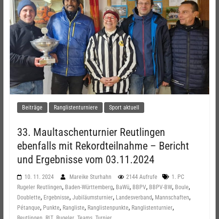
Beiträge
Ranglistenturniere
Sport aktuell
33. Maultaschenturnier Reutlingen
ebenfalls mit Rekordteilnahme – Bericht
und Ergebnisse vom 03.11.2024
10. 11. 2024
Mareike Sturhahn
2144 Aufrufe
1. PC
,
,
,
,
,
,
Rugeler Reutlingen
Baden-Württemberg
BaWü
BBPV
BBPV-BW
Boule
,
,
,
,
,
Doublette
Ergebnisse
Jubiläumsturnier
Landesverband
Mannschaften
,
,
,
,
,
Pétanque
Punkte
Rangliste
Ranglistenpunkte
Ranglistenturnier
,
,
,
,
Reutlingen
RLT
Rugeler
Teams
Turnier