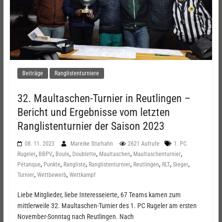
Beiträge
Ranglistenturniere
32. Maultaschen-Turnier in Reutlingen –
Bericht und Ergebnisse vom letzten
Ranglistenturnier der Saison 2023
08. 11. 2023
Mareike Sturhahn
2621 Aufrufe
1. PC
,
,
,
,
,
,
Rugeler
BBPV
Boule
Doublette
Maultaschen
Maultaschenturnier
,
,
,
,
,
,
,
Pétanque
Punkte
Rangliste
Ranglistenturnier
Reutlingen
RLT
Sieger
,
,
Turnier
Wettbewerb
Wettkampf
Liebe Mitglieder, liebe Interesseierte, 67 Teams kamen zum
mittlerweile 32. Maultaschen-Turnier des 1. PC Rugeler am ersten
November-Sonntag nach Reutlingen. Nach