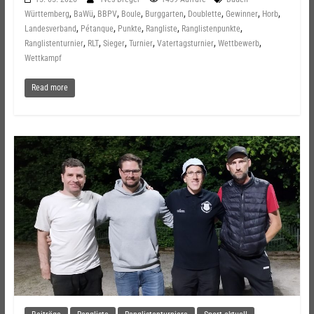
,
,
,
,
,
,
,
,
Württemberg
BaWü
BBPV
Boule
Burggarten
Doublette
Gewinner
Horb
,
,
,
,
,
Landesverband
Pétanque
Punkte
Rangliste
Ranglistenpunkte
,
,
,
,
,
,
Ranglistenturnier
RLT
Sieger
Turnier
Vatertagsturnier
Wettbewerb
Wettkampf
Read more