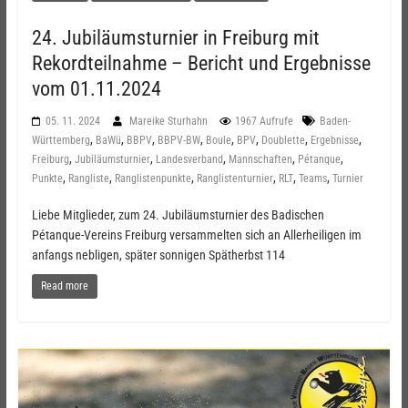
24. Jubiläumsturnier in Freiburg mit
Rekordteilnahme – Bericht und Ergebnisse
vom 01.11.2024
05. 11. 2024
Mareike Sturhahn
1967 Aufrufe
Baden-
,
,
,
,
,
,
,
,
Württemberg
BaWü
BBPV
BBPV-BW
Boule
BPV
Doublette
Ergebnisse
,
,
,
,
,
Freiburg
Jubiläumsturnier
Landesverband
Mannschaften
Pétanque
,
,
,
,
,
,
Punkte
Rangliste
Ranglistenpunkte
Ranglistenturnier
RLT
Teams
Turnier
Liebe Mitglieder, zum 24. Jubiläumsturnier des Badischen
Pétanque-Vereins Freiburg versammelten sich an Allerheiligen im
anfangs nebligen, später sonnigen Spätherbst 114
Read more