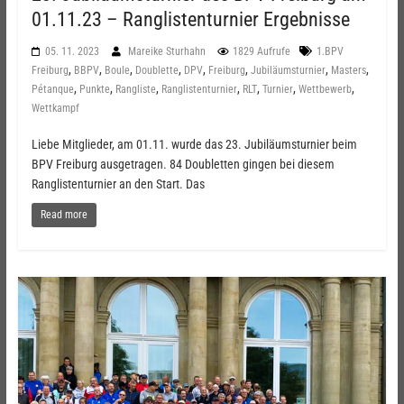
01.11.23 – Ranglistenturnier Ergebnisse
05. 11. 2023
Mareike Sturhahn
1829 Aufrufe
1.BPV
,
,
,
,
,
,
,
,
Freiburg
BBPV
Boule
Doublette
DPV
Freiburg
Jubiläumsturnier
Masters
,
,
,
,
,
,
,
Pétanque
Punkte
Rangliste
Ranglistenturnier
RLT
Turnier
Wettbewerb
Wettkampf
Liebe Mitglieder, am 01.11. wurde das 23. Jubiläumsturnier beim
BPV Freiburg ausgetragen. 84 Doubletten gingen bei diesem
Ranglistenturnier an den Start. Das
Read more