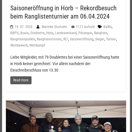
Saisoneröffnung in Horb – Rekordbesuch
beim Ranglistenturnier am 06.04.2024
,
19. 07. 2024
Mareike Sturhahn
1113 Aufrufe
BaWü
,
,
,
,
,
,
,
BBPV
Boule
Doublette
Horb
Landesverband
Pétanque
Rangliste
,
,
,
,
,
,
Ranglistenpunkte
Ranglistenturnier
RLT
Saisoneröffnung
Sieger
Turnier
,
Wettbewerb
Wettkampf
Liebe Mitgleider, mit 79 Doublettes bei einer Saisoneröffnung hatte
in Horb keiner gerechnet. Vor allem nachdem der
Einschreibeschluss von 13.30
Read more