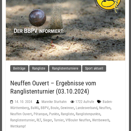
Beiträge
Rangliste
Ranglistenturniere
Sport aktuell
Neuffen Ouvert – Ergebnisse vom
Ranglistenturnier (03.10.2024)
14. 10. 2024
Mareike Sturhahn
1722 Aufrufe
Baden-
,
,
,
,
,
,
,
Württemberg
BaWü
BBPV
Boule
Gewinner
Landesverband
Neuffen
,
,
,
,
,
Neuffen Ouvert
Pétanque
Punkte
Rangliste
Ranglistenpunkte
,
,
,
,
,
,
Ranglistenturnier
RLT
Sieger
Turnier
VfBouler Neuffen
Wettbewerb
Wettkampf