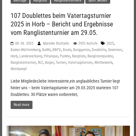
Beiträge
Rangliste
Ranglistenturniere
Sport aktuell
107 Doublettes beim Vatertagsturnier
2025 in Horb – Bericht und Ergebnisse
vom Ranglistenturnier am 29.05.
,
08. 06. 2025
Mareike Sturhahn
2903 Aufrufe
2025
,
,
,
,
,
,
,
Baden-Württemberg
BaWü
BBPV
Boule
Burggarten
Doublette
Gewinner
,
,
,
,
,
,
Horb
Landesverband
Pétanque
Punkte
Rangliste
Ranglistenpunkte
,
,
,
,
,
,
Ranglistenturnier
RLT
Sieger
Turnier
Vatertagsturnier
Wettbewerb
Wettkampf
Liebe Mitglieder,liebe Interessierte,ein unglaubliches Turnier liegt
hinter uns – beim Vatertagsturnier am 29.05.2025 starteten 107
Doublettes. 30 Plätze waren vorbereitet,
Read more