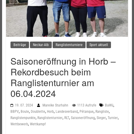
Beiträge
Neckar-Alb
Ranglistenturniere
Sport aktuell
Saisoneröffnung in Horb –
Rekordbesuch beim
Ranglistenturnier am
06.04.2024
,
19. 07. 2024
Mareike Sturhahn
1113 Aufrufe
BaWü
,
,
,
,
,
,
,
BBPV
Boule
Doublette
Horb
Landesverband
Pétanque
Rangliste
,
,
,
,
,
,
Ranglistenpunkte
Ranglistenturnier
RLT
Saisoneröffnung
Sieger
Turnier
,
Wettbewerb
Wettkampf