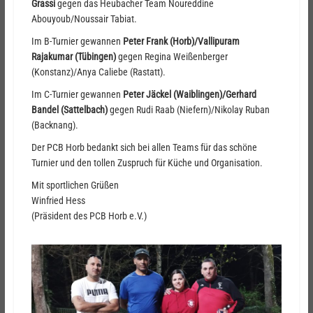
Grassi
gegen das Heubacher Team Noureddine
Abouyoub/Noussair Tabiat.
Im B-Turnier gewannen
Peter Frank (Horb)/Vallipuram
Rajakumar (Tübingen)
gegen Regina Weißenberger
(Konstanz)/Anya Caliebe (Rastatt).
Im C-Turnier gewannen
Peter Jäckel (Waiblingen)/Gerhard
Bandel (Sattelbach)
gegen Rudi Raab (Niefern)/Nikolay Ruban
(Backnang).
Der PCB Horb bedankt sich bei allen Teams für das schöne
Turnier und den tollen Zuspruch für Küche und Organisation.
Mit sportlichen Grüßen
Winfried Hess
(Präsident des PCB Horb e.V.)