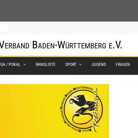
0.
 Verband Baden-Württemberg e.V.
m
IGA / POKAL
RANGLISTE
SPORT
JUGEND
FRAUEN