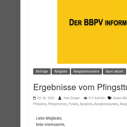
Beiträge
Rangliste
Ranglistenturniere
Sport aktuell
Ergebnisse vom Pfingsttu
04. 06. 2026
Yves Dreger
913 Aufrufe
Baden-Wü
,
,
,
,
,
Pfingsten
Pfingstturnier
Punkte
Rangliste
Ranglistenpunkte
Rangl
Liebe Mitglieder,
liebe Interessierte,