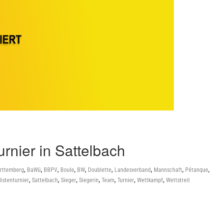
rnier in Sattelbach
,
,
,
,
,
,
,
,
,
rttemberg
BaWü
BBPV
Boule
BW
Doublette
Landesverband
Mannschaft
Pétanque
,
,
,
,
,
,
,
istenturnier
Sattelbach
Sieger
Siegerin
Team
Turnier
Wettkampf
Wettstreit