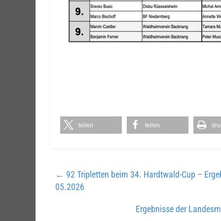
teilen
teilen
dru
←
92 Tripletten beim 34. Hardtwald-Cup – Erge
05.2026
Ergebnisse der Landesm