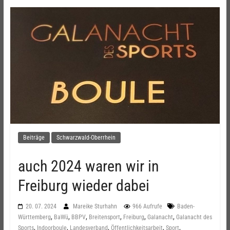
Beiträge
Schwarzwald-Oberrhein
auch 2024 waren wir in
Freiburg wieder dabei
20. 07. 2024
Mareike Sturhahn
966 Aufrufe
Baden-
,
,
,
,
,
,
Württemberg
BaWü
BBPV
Breitensport
Freiburg
Galanacht
Galanacht des
,
,
,
,
,
Sports
Indoorboule
Landesverband
Öffentlichkeitsarbeit
Sport