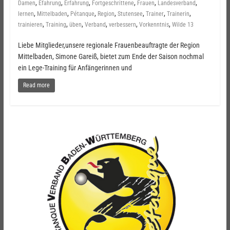
,
,
,
,
,
,
Damen
Efahrung
Erfahrung
Fortgeschrittene
Frauen
Landesverband
,
,
,
,
,
,
,
lernen
Mittelbaden
Pétanque
Region
Stutensee
Trainer
Trainerin
,
,
,
,
,
,
trainieren
Training
üben
Verband
verbessern
Vorkenntnis
Wilde 13
Liebe Mitglieder,unsere regionale Frauenbeauftragte der Region
Mittelbaden, Simone Gareiß, bietet zum Ende der Saison nochmal
ein Lege-Training für Anfängerinnen und
Read more