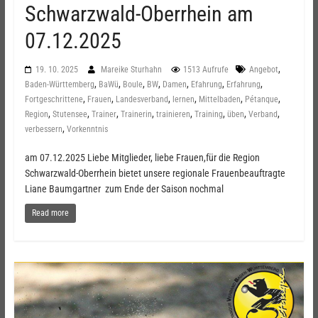
Schwarzwald-Oberrhein am
07.12.2025
,
19. 10. 2025
Mareike Sturhahn
1513 Aufrufe
Angebot
,
,
,
,
,
,
,
Baden-Württemberg
BaWü
Boule
BW
Damen
Efahrung
Erfahrung
,
,
,
,
,
,
Fortgeschrittene
Frauen
Landesverband
lernen
Mittelbaden
Pétanque
,
,
,
,
,
,
,
,
Region
Stutensee
Trainer
Trainerin
trainieren
Training
üben
Verband
,
verbessern
Vorkenntnis
am 07.12.2025 Liebe Mitglieder, liebe Frauen,für die Region
Schwarzwald-Oberrhein bietet unsere regionale Frauenbeauftragte
Liane Baumgartner zum Ende der Saison nochmal
Read more