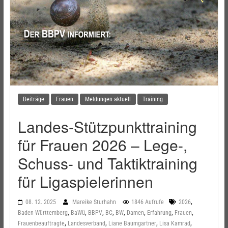
Beiträge
Frauen
Meldungen aktuell
Training
Landes-Stützpunkttraining
für Frauen 2026 – Lege-,
Schuss- und Taktiktraining
für Ligaspielerinnen
,
08. 12. 2025
Mareike Sturhahn
1846 Aufrufe
2026
,
,
,
,
,
,
,
,
Baden-Württemberg
BaWü
BBPV
BC
BW
Damen
Erfahrung
Frauen
,
,
,
,
Frauenbeauftragte
Landesverband
Liane Baumgartner
Lisa Kamrad