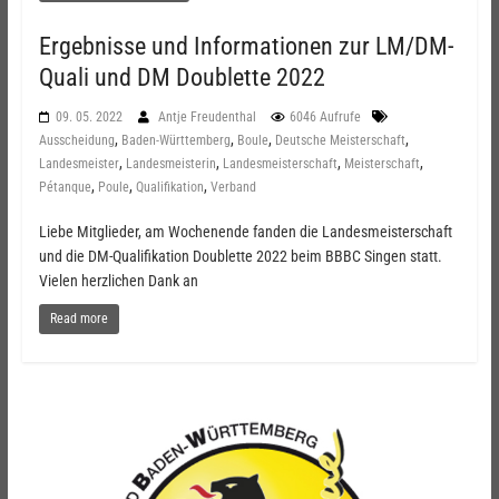
Ergebnisse und Informationen zur LM/DM-
Quali und DM Doublette 2022
09. 05. 2022
Antje Freudenthal
6046 Aufrufe
,
,
,
,
Ausscheidung
Baden-Württemberg
Boule
Deutsche Meisterschaft
,
,
,
,
Landesmeister
Landesmeisterin
Landesmeisterschaft
Meisterschaft
,
,
,
Pétanque
Poule
Qualifikation
Verband
Liebe Mitglieder, am Wochenende fanden die Landesmeisterschaft
und die DM-Qualifikation Doublette 2022 beim BBBC Singen statt.
Vielen herzlichen Dank an
Read more