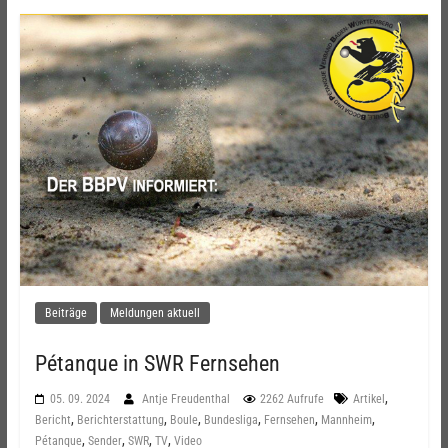
Beiträge
Meldungen aktuell
Pétanque in SWR Fernsehen
,
05. 09. 2024
Antje Freudenthal
2262 Aufrufe
Artikel
,
,
,
,
,
,
Bericht
Berichterstattung
Boule
Bundesliga
Fernsehen
Mannheim
,
,
,
,
Pétanque
Sender
SWR
TV
Video