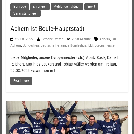
Beiträge
Ehrungen
Meldungen aktuell
Sport
Veranstaltungen
Achern ist Boule-Hauptstadt
,
26. 08. 2025
Yvonne Retter
2598 Aufrufe
Achern
BC
,
,
,
,
Achern
Bundesliga
Deutsche Pétanque Bundesliga
EM
Europameister
Liebe Mitglieder, unsere Europameister (v.li.) Moritz Rosik, Daniel
Reichert, Matthias Laukart und Tobias Müller werden am Freitag,
29.08.2025 zusammen mit
Read more