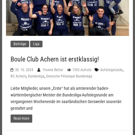
Beiträge
Liga
Boule Club Achern ist erstklassig!
,
30. 10. 2024
Yvonne Retter
1593 Aufrufe
Aufstiegsrunde
,
,
BC Achern
Bundesliga
Deutsche Pétanque Bundesliga
Liebe Mitglieder, unsere „Erste“ hat als amtierender baden-
württembergischer Meister die Bundesliga-Aufstiegsrunde am
vergangenen Wochenende im saarländischen Gersweiler souverän
gestaltet und
Read more