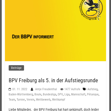
Beiträge
BPV Freiburg als 5. in der Aufstiegsrunde
,
01. 11. 2022
Antje Freudenthal
1477 Aufrufe
Aufstieg
,
,
,
,
,
,
,
Baden-Württemberg
Boule
Bundesliga
DPV
Liga
Mannschaft
Pétanque
,
,
,
,
Team
Turnier
Verein
Wettbewerb
Wettkampf
Liebe Mitglieder, der BPV Freiburg hat hart gekämpft, doch leider