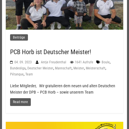
Beiträge
PCB Horb ist Deutscher Meister!
,
04. 09. 2023
Antje Freudenthal
1641 Aufrufe
Boule
,
,
,
,
,
Bundesliga
Deutscher Meister
Mannschaft
Meister
Meisterschaft
,
Pétanque
Team
Liebe Mitglieder, Wir gratulieren dem neuen und alten Deutschen
Meister der DPB – PCB Horb – sowie unserem Team
Read more