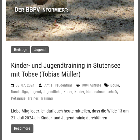
Beiträge
Jugend
Kinder- und Jugendtraining in Stutensee
mit Tobse (Tobias Müller)
,
08. 07. 2024
Antje Freudenthal
1084 Aufrufe
Boule
,
,
,
,
,
,
Bundesliga
Jugend
Jugendliche
Kader
Kinder
Nationalmannschaft
,
,
Pétanque
Trainer
Training
Liebe Mitglieder, ich darf euch heute mitteilen, dass die Wilde 13 am
21. Juli 2024 ein Kinder- und Jugendtrainig durchführen
Read more