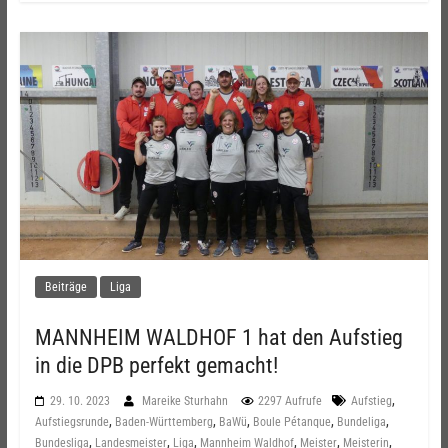
Beiträge
Liga
MANNHEIM WALDHOF 1 hat den Aufstieg
in die DPB perfekt gemacht!
,
29. 10. 2023
Mareike Sturhahn
2297 Aufrufe
Aufstieg
,
,
,
,
,
Aufstiegsrunde
Baden-Württemberg
BaWü
Boule Pétanque
Bundeliga
,
,
,
,
,
,
Bundesliga
Landesmeister
Liga
Mannheim Waldhof
Meister
Meisterin