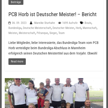
Beiträge
PCB Horb ist Deutscher Meister! – Bericht
,
06. 09. 2023
Mareike Sturhahn
1699 Aufrufe
Boule
,
,
,
,
,
Bundesliga
Deutsche Meisterschaft
Deutscher Meister
Horb
Mannschaft
,
,
,
,
Meister
Meisterschaft
Pétanque
Sieger
Team
Liebe Mitglieder, liebe Interessierte, das Bundesliga-Team vom PCB
Horb verteidigte beim Bundesliga-Abschluss in Mannheim
erfolgreich seinen Deutschen Meistertitel aus dem Vorjahr. Obwohl
Read more