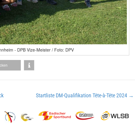
nheim - DPB Vize-Meister / Foto: DPV
cken
ck
Startliste DM-Qualifikation Tête-à-Tête 2024
→