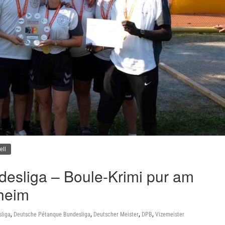
ell
esliga – Boule-Krimi pur am
nheim
,
,
,
,
liga
Deutsche Pétanque Bundesliga
Deutscher Meister
DPB
Vizemeister