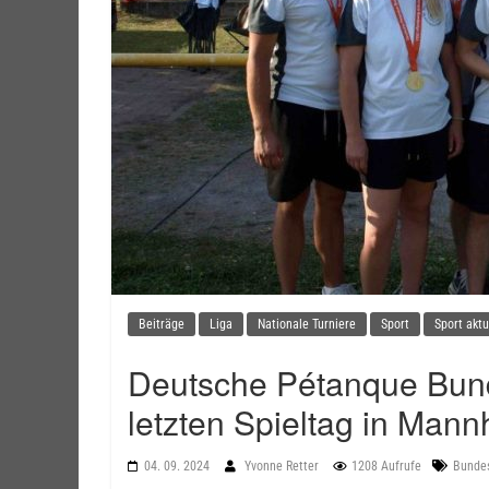
Beiträge
Liga
Nationale Turniere
Sport
Sport aktu
Deutsche Pétanque Bund
letzten Spieltag in Man
04. 09. 2024
Yvonne Retter
1208 Aufrufe
Bundes