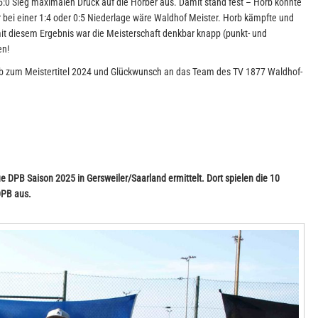
5:0 Sieg maximalen Druck auf die Horber aus. Damit stand fest – Horb konnte
r bei einer 1:4 oder 0:5 Niederlage wäre Waldhof Meister. Horb kämpfte und
 mit diesem Ergebnis war die Meisterschaft denkbar knapp (punkt- und
en!
b zum Meistertitel 2024 und Glückwunsch an das Team des TV 1877 Waldhof-
e DPB Saison 2025 in Gersweiler/Saarland ermittelt. Dort spielen die 10
DPB aus.