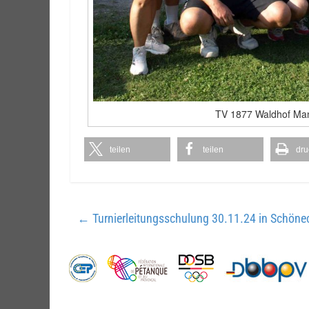
TV 1877 Waldhof Man
teilen
teilen
dru
←
Turnierleitungsschulung 30.11.24 in Schöne