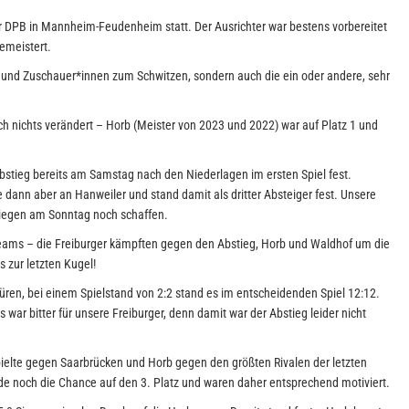
 DPB in Mannheim-Feudenheim statt. Der Ausrichter war bestens vorbereitet
gemeistert.
 und Zuschauer*innen zum Schwitzen, sondern auch die ein oder andere, sehr
h nichts verändert – Horb (Meister von 2023 und 2022) war auf Platz 1 und
Abstieg bereits am Samstag nach den Niederlagen im ersten Spiel fest.
 dann aber an Hanweiler und stand damit als dritter Absteiger fest. Unsere
Siegen am Sonntag noch schaffen.
 Teams – die Freiburger kämpften gegen den Abstieg, Horb und Waldhof um die
 zur letzten Kugel!
üren, bei einem Spielstand von 2:2 stand es im entscheidenden Spiel 12:12.
 war bitter für unsere Freiburger, denn damit war der Abstieg leider nicht
pielte gegen Saarbrücken und Horb gegen den größten Rivalen der letzten
de noch die Chance auf den 3. Platz und waren daher entsprechend motiviert.