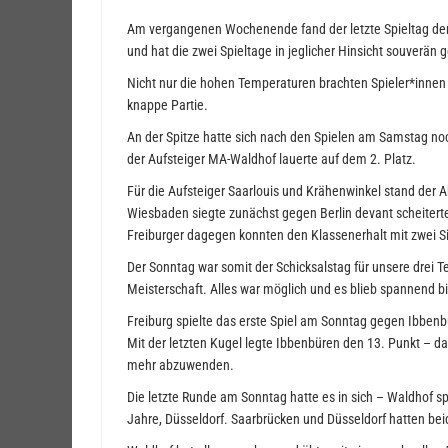
Am vergangenen Wochenende fand der letzte Spieltag der
und hat die zwei Spieltage in jeglicher Hinsicht souverän 
Nicht nur die hohen Temperaturen brachten Spieler*innen
knappe Partie.
An der Spitze hatte sich nach den Spielen am Samstag noc
der Aufsteiger MA-Waldhof lauerte auf dem 2. Platz.
Für die Aufsteiger Saarlouis und Krähenwinkel stand der 
Wiesbaden siegte zunächst gegen Berlin devant scheiterte
Freiburger dagegen konnten den Klassenerhalt mit zwei 
Der Sonntag war somit der Schicksalstag für unsere drei
Meisterschaft. Alles war möglich und es blieb spannend bis
Freiburg spielte das erste Spiel am Sonntag gegen Ibbenb
Mit der letzten Kugel legte Ibbenbüren den 13. Punkt – das
mehr abzuwenden.
Die letzte Runde am Sonntag hatte es in sich – Waldhof s
Jahre, Düsseldorf. Saarbrücken und Düsseldorf hatten bei