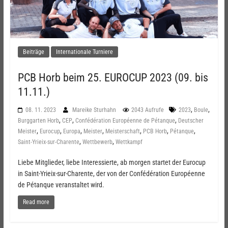
Beiträge
Internationale Turniere
PCB Horb beim 25. EUROCUP 2023 (09. bis
11.11.)
,
,
08. 11. 2023
Mareike Sturhahn
2043 Aufrufe
2023
Boule
,
,
,
Burggarten Horb
CEP
Confédération Européenne de Pétanque
Deutscher
,
,
,
,
,
,
,
Meister
Eurocup
Europa
Meister
Meisterschaft
PCB Horb
Pétanque
,
,
Saint-Yrieix-sur-Charente
Wettbewerb
Wettkampf
Liebe Mitglieder, liebe Interessierte, ab morgen startet der Eurocup
in Saint-Yrieix-sur-Charente, der von der Confédération Européenne
de Pétanque veranstaltet wird.
Read more