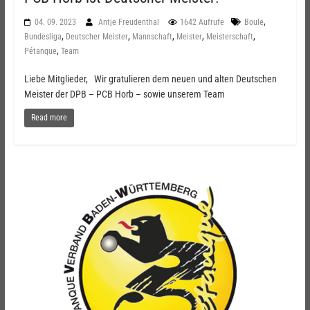
,
04. 09. 2023
Antje Freudenthal
1642 Aufrufe
Boule
,
,
,
,
,
Bundesliga
Deutscher Meister
Mannschaft
Meister
Meisterschaft
,
Pétanque
Team
Liebe Mitglieder, Wir gratulieren dem neuen und alten Deutschen
Meister der DPB – PCB Horb – sowie unserem Team
Read more