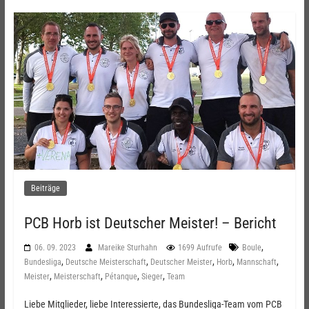
Beiträge
PCB Horb ist Deutscher Meister! – Bericht
,
06. 09. 2023
Mareike Sturhahn
1699 Aufrufe
Boule
,
,
,
,
,
Bundesliga
Deutsche Meisterschaft
Deutscher Meister
Horb
Mannschaft
,
,
,
,
Meister
Meisterschaft
Pétanque
Sieger
Team
Liebe Mitglieder, liebe Interessierte, das Bundesliga-Team vom PCB