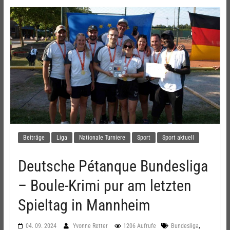
Beiträge
Liga
Nationale Turniere
Sport
Sport aktuell
Deutsche Pétanque Bundesliga
– Boule-Krimi pur am letzten
Spieltag in Mannheim
,
04. 09. 2024
Yvonne Retter
1206 Aufrufe
Bundesliga