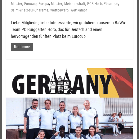
,
,
,
,
,
,
,
Meister
Eurocup
Europa
Meister
Meisterschaft
PCB Horb
Pétanque
,
,
Saint-Yrieix-sur-Charente
Wettbewerb
Wettkampf
Liebe Mitglieder, liebe Interessierte, wir gratulieren unserem BaWü-
Team PC Burggarten Horb, das für Deutschland einen
hervorragenden fünften Platz beim Eurocup
Read more