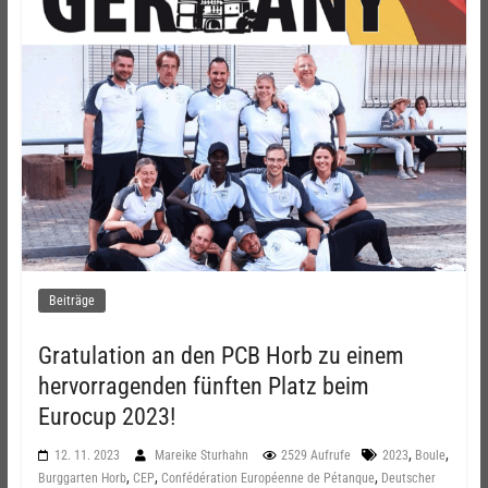
Beiträge
Gratulation an den PCB Horb zu einem
hervorragenden fünften Platz beim
Eurocup 2023!
,
,
12. 11. 2023
Mareike Sturhahn
2529 Aufrufe
2023
Boule
,
,
,
Burggarten Horb
CEP
Confédération Européenne de Pétanque
Deutscher