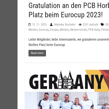
Gratulation an den PCB Hor
Platz beim Eurocup 2023!
12. 11. 2023
Mareike Sturhahn
2531 Aufrufe
20
,
,
,
,
,
,
Meister
Eurocup
Europa
Meister
Meisterschaft
PCB Horb
Pétan
Liebe Mitglieder, liebe Interessierte, wir gratulieren uns
fünften Platz beim Eurocup
Read more