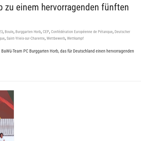
b zu einem hervorragenden fünften
,
,
,
,
,
23
Boule
Burggarten Horb
CEP
Confédération Européenne de Pétanque
Deutscher
,
,
,
que
Saint-Yrieix-sur-Charente
Wettbewerb
Wettkampf
erem BaWü-Team PC Burggarten Horb, das für Deutschland einen hervorragenden