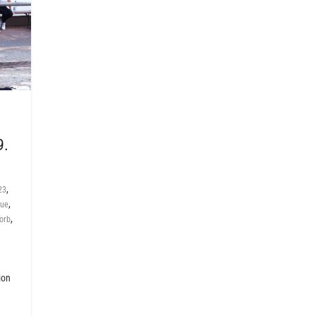
9.
,
23
,
que
,
orb
ion