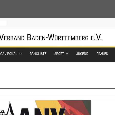
0.
 Verband Baden-Württemberg e.V.
m
IGA / POKAL
RANGLISTE
SPORT
JUGEND
FRAUEN