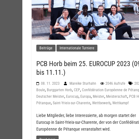
Beiträge
Internationale Turniere
PCB Horb beim 25. EUROCUP 2023 (0
bis 11.11.)
08. 11. 2023
Mareike Sturhahn
2046 Aufrufe
20
,
,
,
Boule
Burggarten Horb
CEP
Confédération Européenne de Pétan
,
,
,
,
,
Deutscher Meister
Eurocup
Europa
Meister
Meisterschaft
PCB H
,
,
,
Pétanque
Saint-Yrieix-sur-Charente
Wettbewerb
Wettkampf
Liebe Mitglieder, liebe Interessierte, ab morgen startet der
Eurocup in Saint-Yrieix-sur-Charente, der von der Confédérat
Européenne de Pétanque veranstaltet wird.