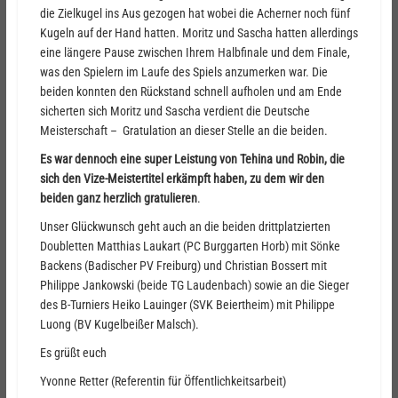
die Zielkugel ins Aus gezogen hat wobei die Acherner noch fünf
Kugeln auf der Hand hatten. Moritz und Sascha hatten allerdings
eine längere Pause zwischen Ihrem Halbfinale und dem Finale,
was den Spielern im Laufe des Spiels anzumerken war. Die
beiden konnten den Rückstand schnell aufholen und am Ende
sicherten sich Moritz und Sascha verdient die Deutsche
Meisterschaft – Gratulation an dieser Stelle an die beiden.
Es war dennoch eine super Leistung von Tehina und Robin, die
sich den Vize-Meistertitel erkämpft haben, zu dem wir den
beiden ganz herzlich gratulieren
.
Unser Glückwunsch geht auch an die beiden drittplatzierten
Doubletten Matthias Laukart (PC Burggarten Horb) mit Sönke
Backens (Badischer PV Freiburg) und Christian Bossert mit
Philippe Jankowski (beide TG Laudenbach) sowie an die Sieger
des B-Turniers Heiko Lauinger (SVK Beiertheim) mit Philippe
Luong (BV Kugelbeißer Malsch).
Es grüßt euch
Yvonne Retter (Referentin für Öffentlichkeitsarbeit)