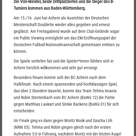
Die Vize-Meister, beide Drittplatzierten und die Sieger des B-
Turniers kommen aus Baden-Württemberg.
Am 15./16. Juni hat Achern als Ausrichter der Deutschen
Meisterschaft Doublette wieder alles gegeben und erneut
geglänzt. Am Freitagabend wurde auf dem Club-Gelände sogar
ein Public Viewing ermöglicht um das EM-Eröffnungsspiel der
Deutschen Fußball-Nationalmannschaft gemeinsam erleben zu
können.
Die Spiele verliefen fair und die Spieler*innen fühlten sich in
Achern herzlich willkommen und sehr gut versorgt.
Besonders freuen konnte sich der BC Achern nach dem
Halbfinale. Nach einem spannenden und hochklassigen Spiel,
das über 2 Stunden! dauerte, konnte das Team Tehina Anania
und Robin Stentenbach vom BC Achern (BaWü 12) die Partie
gegen Matthias Laukart und Sönke Backens (BaWü 01) für sich
entscheiden.
Im Finale ging es dann gegen Moritz Rosik und Sascha Löh
(NRW 05). Tehina und Robin gingen gleich nach der ersten
Aufnahme 5:0 in Führung, nachdem Moritz mit der letzten Kugel