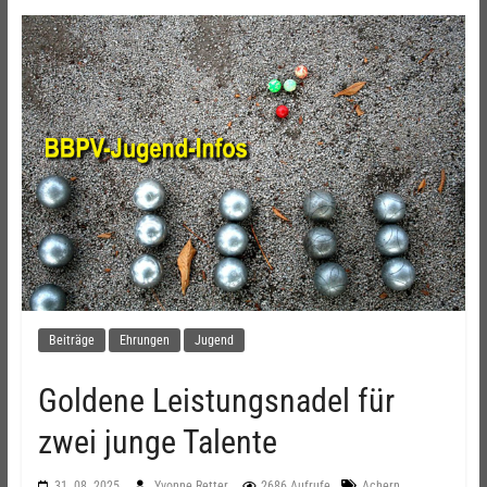
Beiträge
Ehrungen
Jugend
Goldene Leistungsnadel für
zwei junge Talente
,
31. 08. 2025
Yvonne Retter
2686 Aufrufe
Achern