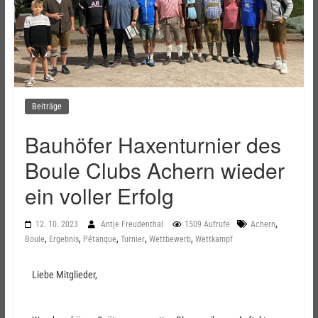
Beiträge
Bauhöfer Haxenturnier des
Boule Clubs Achern wieder
ein voller Erfolg
,
12. 10. 2023
Antje Freudenthal
1509 Aufrufe
Achern
,
,
,
,
,
Boule
Ergebnis
Pétanque
Turnier
Wettbewerb
Wettkampf
Liebe Mitglieder,