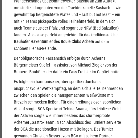
Wunderschönes Spätsommerwetter, Blasmusik zum Auftakt –
meisterlich dargeboten von der Trachtenkapelle Sasbach –, wie
gewohnt top hergerichtete Plätze und – last but not least – ein
mit 74 Teams pickepacke volles Teilnehmerfeld, in dem sich
auch Teams aus der Pfalz und sogar aus NRW (Bad Salzuflen)
fanden. Alles also perfekt angerichtet für das traditionsreiche
Bauhöfer Haxenturnier des Boule Clubs Achern
auf dem
schönen Illenau-Gelände.
Der obligatorische Fassanstich erfolgte durch Acherns
Bürgermeister Stiefel – assistiert von Michael Ziegler von der
Brauerei Bauhöfer, der dafür ein Fass Freibier im Gepäck hatte.
Es folgte ein harmonischer, aber sportlich durchaus
anspruchsvoller Wettkampftag, an dem sich alle Teilnehmenden
zwischen den Spielen die hausgemachten Weißwürste mit
Brezeln schmecken ließen. Für einen reibungslosen sportlichen
Ablauf sorgte BCA-Sportwart Tehina Anania, fürs leibliche Wohl
der Aktiven sorgte wie immer bestens das sturmerprobte
Acherner „Gastro-Team“. Nach Abschluss des Turniers servierte
der BCA die traditionellen Haxen mit Beilagen. Das Turnier
gewannen Christian Bossert vom BCA mit seinem Partner