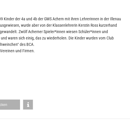
9 Kinder der 4a und 4b der GMS Achern mit ihren Lehrerinnen in der Illenau
 ausgewiesen, wurde aber von der Klassenlehrerin Kerstin Ross kurzerhand
ewandelt. Zwölf Acherner Spieler*innen wiesen Schüler*innen und
ß und waren sich einig, das zu wiederholen. Die Kinder wurden vom Club
Schweinchen“ des BCA.
, Vereinen und Firmen.
cken