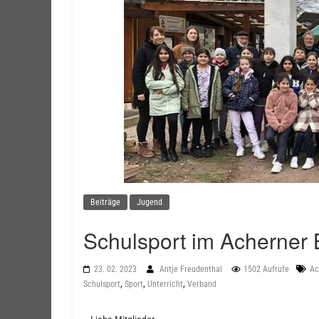
Beiträge
Jugend
Schulsport im Acherner
23. 02. 2023
Antje Freudenthal
1502 Aufrufe
Ac
,
,
,
Schulsport
Sport
Unterricht
Verband