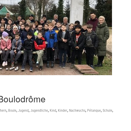
 Boulodrôme
,
,
,
,
,
,
,
,
,
hern
Boule
Jugend
Jugendliche
Kind
Kinder
Nachwuchs
Pétanque
Schule