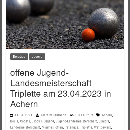
Beiträge
Jugend
offene Jugend-
Landesmeisterschaft ​
Triplette am 23.04.2023​ in
Achern
,
13. 04. 2023
Mareike Sturhahn
1383 Aufrufe
Achern
,
,
,
,
,
,
Boule
Cadets
Espoirs
Jugend
Jugend-Landesmeisterschaft
Juniors
,
,
,
,
,
,
Landesmeisterschaft
Minimes
offen
Pétanque
Triplette
Wettbewerb