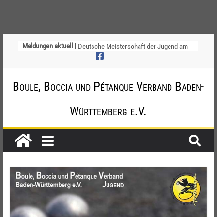
Ligapokal Mittelbaden
Meldungen aktuell |
Deutsche Meisterschaft der Jugend am
12. / 13. September 2026 – die
Nominierungen
Einladung zur Jugendvollversammlung
Boule, Boccia und Pétanque Verband Baden-
am 20.09.2026
Startliste DM-Qualifikation Doublette
Württemberg e.V.
2026
Chinesische Austauschüler*innen im 10.
Jahr beim TSV Badenia Feudenheim