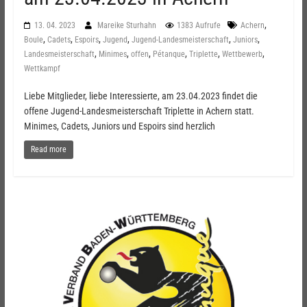
,
13. 04. 2023
Mareike Sturhahn
1383 Aufrufe
Achern
,
,
,
,
,
,
Boule
Cadets
Espoirs
Jugend
Jugend-Landesmeisterschaft
Juniors
,
,
,
,
,
,
Landesmeisterschaft
Minimes
offen
Pétanque
Triplette
Wettbewerb
Wettkampf
Liebe Mitglieder, liebe Interessierte, am 23.04.2023 findet die
offene Jugend-Landesmeisterschaft Triplette in Achern statt.
Minimes, Cadets, Juniors und Espoirs sind herzlich
Read more