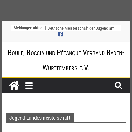
Ligapokal Mittelbaden
Meldungen aktuell |
Deutsche Meisterschaft der Jugend am
12. / 13. September 2026 – die
Nominierungen
Einladung zur Jugendvollversammlung
Boule, Boccia und Pétanque Verband Baden-
am 20.09.2026
Startliste DM-Qualifikation Doublette
2026
Württemberg e.V.
Chinesische Austauschüler*innen im 10.
Jahr beim TSV Badenia Feudenheim
Jugend-Landesmeisterschaft