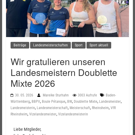
Beiträge
Landesmeisterschaften
Sport
Sport aktuell
Wir gratulieren unseren
Landesmeistern Doublette
Mixte 2026
30. 05. 2026
Mareike Sturhahn
3003 Aufrufe
Baden-
,
,
,
,
,
,
Württemberg
BBPV
Boule Pétanque
BW
Doublette Mixte
Landesmeister
,
,
,
,
Landesmeisterin
Landesmeisterschaft
Meisterschaft
Rheinsheim
VfR
,
,
Rheinsheim
Vizelandesmeister
Vizelandesmeisterin
Liebe Mitglieder,