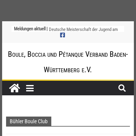
Ligapokal Mittelbaden
Meldungen aktuell |
Deutsche Meisterschaft der Jugend am
12. / 13. September 2026 – die
Nominierungen
Einladung zur Jugendvollversammlung
Boule, Boccia und Pétanque Verband Baden-
am 20.09.2026
Startliste DM-Qualifikation Doublette
Württemberg e.V.
2026
Chinesische Austauschüler*innen im 10.
Jahr beim TSV Badenia Feudenheim
Bühler Boule Club