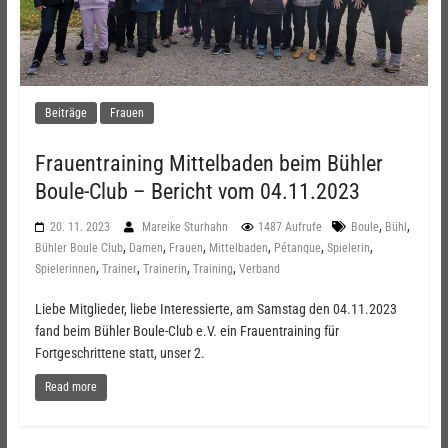
Beiträge
Frauen
Frauentraining Mittelbaden beim Bühler
Boule-Club – Bericht vom 04.11.2023
,
,
20. 11. 2023
Mareike Sturhahn
1487 Aufrufe
Boule
Bühl
,
,
,
,
,
,
Bühler Boule Club
Damen
Frauen
Mittelbaden
Pétanque
Spielerin
,
,
,
,
Spielerinnen
Trainer
Trainerin
Training
Verband
Liebe Mitglieder, liebe Interessierte, am Samstag den 04.11.2023
fand beim Bühler Boule-Club e.V. ein Frauentraining für
Fortgeschrittene statt, unser 2.
Read more