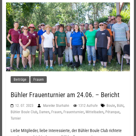
Beiträge
Frauen
Bühler Frauenturnier am 24.06. – Bericht
,
,
12. 07. 2023
Mareike Sturhahn
1312 Aufrufe
Boule
Bühl
,
,
,
,
,
,
Bühler Boule Club
Damen
Frauen
Frauenturnier
Mittelbaden
Pétanque
Turnier
Liebe Mitglieder, liebe Interessierte, der Bühler Boule Club richtete