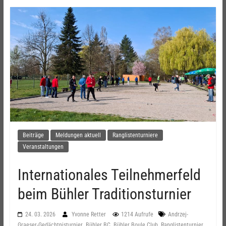
Beiträge
Meldungen aktuell
Ranglistenturniere
Veranstaltungen
Internationales Teilnehmerfeld
beim Bühler Traditionsturnier
24. 03. 2026
Yvonne Retter
1214 Aufrufe
Andrzej-
,
,
,
Graeser-Gedächtnisturnier
Bühler BC
Bühler Boule Club
Ranglistenturnier