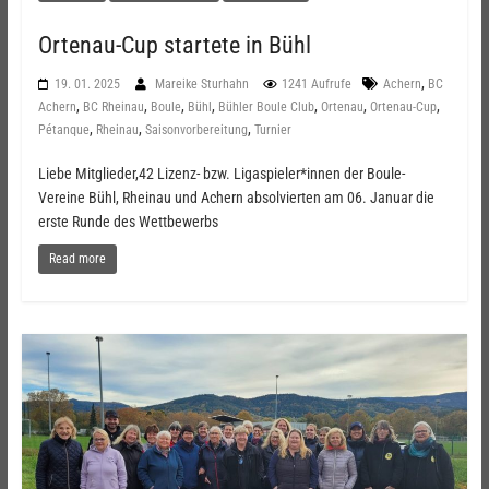
Ortenau-Cup startete in Bühl
,
19. 01. 2025
Mareike Sturhahn
1241 Aufrufe
Achern
BC
,
,
,
,
,
,
,
Achern
BC Rheinau
Boule
Bühl
Bühler Boule Club
Ortenau
Ortenau-Cup
,
,
,
Pétanque
Rheinau
Saisonvorbereitung
Turnier
Liebe Mitglieder,42 Lizenz- bzw. Ligaspieler*innen der Boule-
Vereine Bühl, Rheinau und Achern absolvierten am 06. Januar die
erste Runde des Wettbewerbs
Read more