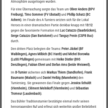
Atmosphäre ausgetragen wurden.
Für eine Überraschung sorgte das Team um
Oliver Anders (BPV
Freiburg)
,
Timo Sommer (FV Ubstadt)
und
Phillip Schatz (BC
Achern)
. Im Finale des A-Turniers setzten sich für die Lokal
Heroes in einer dramatischen Partie denkbar knapp mit
13:12
gegen die favorisierte Formation mit
Luc Catazzo (Saarbrücken)
,
Serge Catazzo (San Bartolomé)
und
Tanguy Penin (CSPB Buc)
durch.
Den dritten Platz belegten die Teams:
Peter Jäckel (BF
Waiblingen), Agnes Milbich (BC Hardt) und Michel Borowka
(LuSG Pfullingen)
gemeinsam mit
Heike Distler (B95
Denzlingen), Fabian Ehret und Stefan Ams (beide Weisweil).
Im
B-Turnier
sicherten sich
Markus Thiem (Sandhofen)
,
Frank
Baumann (Malsch)
und
Daniel Helbig (Mannheim)
den
Turniersieg. Sie gewannen das Finale gegen
Jessica Schuldt
(Viernheim)
,
Clément Melnikoff (Viernheim)
und
Sébastian
Tromeur (Laudenbach)
.
Das Bühler Traditionsturnier bestätigte einmal mehr seinen
hervorragenden Ruf und erfreut sich weiterhin großer Beliebtheit