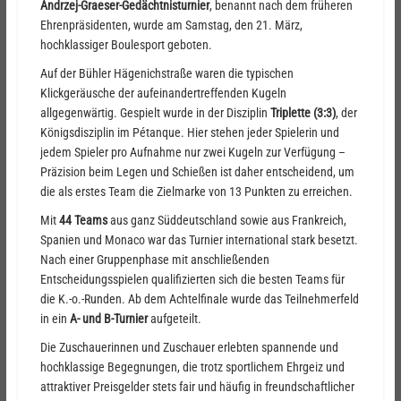
Andrzej-Graeser-Gedächtnisturnier
, benannt nach dem früheren
Ehrenpräsidenten, wurde am Samstag, den 21. März,
hochklassiger Boulesport geboten.
Auf der Bühler Hägenichstraße waren die typischen
Klickgeräusche der aufeinandertreffenden Kugeln
allgegenwärtig. Gespielt wurde in der Disziplin
Triplette (3:3)
, der
Königsdisziplin im Pétanque. Hier stehen jeder Spielerin und
jedem Spieler pro Aufnahme nur zwei Kugeln zur Verfügung –
Präzision beim Legen und Schießen ist daher entscheidend, um
die als erstes Team die Zielmarke von 13 Punkten zu erreichen.
Mit
44 Teams
aus ganz Süddeutschland sowie aus Frankreich,
Spanien und Monaco war das Turnier international stark besetzt.
Nach einer Gruppenphase mit anschließenden
Entscheidungsspielen qualifizierten sich die besten Teams für
die K.-o.-Runden. Ab dem Achtelfinale wurde das Teilnehmerfeld
in ein
A- und B-Turnier
aufgeteilt.
Die Zuschauerinnen und Zuschauer erlebten spannende und
hochklassige Begegnungen, die trotz sportlichem Ehrgeiz und
attraktiver Preisgelder stets fair und häufig in freundschaftlicher